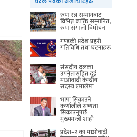
धेरैले पढेका समाचारहरु
रुपा रत्न सम्मानबाट
विभिन्न ब्यक्ति सम्मानित,
रुपा संगालो विमोचन
गण्डकी प्रदेश प्रहरी
गतिविधि तथा घटनाहरू
संसदीय दलका
उपनेतासहित दुई
माओवादी केन्द्रीय
सदस्य एमालेमा
भाषा सिकाउने
कर्णालीले सभ्यता
सिकाउनुपर्छ :
मुख्यमन्त्री शाही
प्रदेश–२ का माओवादी