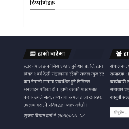
टिप्पणिहरु
हाम्रो बारेमा
हा
स्टार नेपाल इन्फोसिस एण्ड एजुकेशन प्रा. लि. द्वारा
संचालक :
प
बिगत ९ बर्ष देखी संञ्चालनमा रहेको सफल न्युज डट
सम्पादक :
द
कम नेपाली भाषामा प्रकाशित हुने डिजिटल
कार्यकारी 
अनलाइन पत्रिका हो । हामी यसको माध्यमबाट
समाचार प्र
फरक ढंगले सत्य, तथ्य तथा हरपल ताजा खवरहरु
कानुनी सल
उपलब्ध गराउने प्रतिवद्धता व्यक्त गर्दछौं ।
सुचना बिभाग दर्ता नं. २४४४/०७७–७८