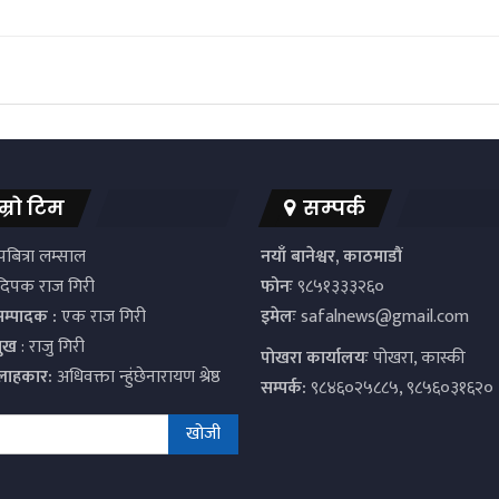
म्रो टिम
सम्पर्क
बित्रा लम्साल
नयाँ बानेश्वर, काठमाडौं
िपक राज गिरी
फोनः
९८५१३३३२६०
सम्पादक :
एक राज गिरी
इमेलः
safalnews@gmail.com
मुख
: राजु गिरी
पाेखरा कार्यालयः
पोखरा, कास्की
्लाहकार:
अधिवक्ता न्हुंछेनारायण श्रेष्ठ
सम्पर्क:
९८४६०२५८८५, ९८५६०३१६२०