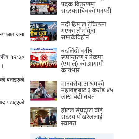
पदक वितरणमा
सदस्यसचिवकाे मनपरी
मर्दी हिमाल ट्रेकिङमा
गएका तीन युवा
 अन्य आठ जना
सम्पर्कविहीन
बदलिँदो वर्गीय
रूपान्तरण र नेकपा
 करिब १२ः३०
(एमाले) को आगामी
 ।
कार्यभार
हेको बताइएको
मानवसेवा आश्रमकाे‌
महायज्ञबाट ३ करोड ४५
लाख बढी बचत
बाद पठाइएको
होटल संघद्वारा बोर्ड
सदस्य पोखरेललाई
स्वागत