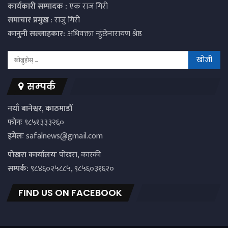
कार्यकारी सम्पादक :
एक राज गिरी
समाचार प्रमुख
: राजु गिरी
कानुनी सल्लाहकार:
अधिवक्ता न्हुंछेनारायण श्रेष्ठ
सम्पर्क
नयाँ बानेश्वर, काठमाडौं
फोनः
९८५१३३३२६०
इमेलः
safalnews@gmail.com
पाेखरा कार्यालयः
पोखरा, कास्की
सम्पर्क:
९८४६०२५८८५, ९८५६०३१६२०
FIND US ON FACEBOOK