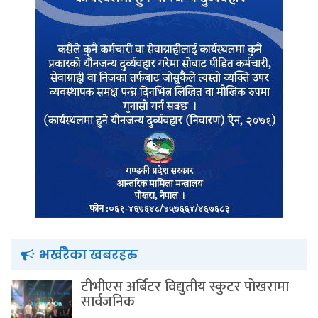
भर्खरैका खबरहरु
टीभीएस अर्बिटर विद्युतीय स्कुटर पाेखरामा
सार्वजनिक