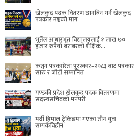
खेलकुद पदक वितरण छानबिन गर्न खेलकुद
पत्रकार मञ्चकाे माग
भुर्तेल आधारभूत विद्यालयलाई १ लाख ७०
हजार रुपैयाँ बराबरको शैक्षिक…
कञ्चन पत्रकारिता पुरस्कार–२०८३ बाट पत्रकार
सारु र जीटी सम्मानित
गण्डकी प्रदेश खेलकुद पदक वितरणमा
सदस्यसचिवकाे मनपरी
मर्दी हिमाल ट्रेकिङमा गएका तीन युवा
सम्पर्कविहीन