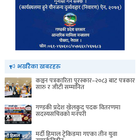
भर्खरैका खबरहरु
कञ्चन पत्रकारिता पुरस्कार–२०८३ बाट पत्रकार
सारु र जीटी सम्मानित
गण्डकी प्रदेश खेलकुद पदक वितरणमा
सदस्यसचिवकाे मनपरी
मर्दी हिमाल ट्रेकिङमा गएका तीन युवा