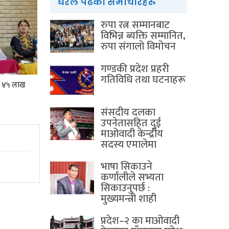
धेरैले पढेका समाचारहरु
रुपा रत्न सम्मानबाट
विभिन्न ब्यक्ति सम्मानित,
रुपा संगालो विमोचन
गण्डकी प्रदेश प्रहरी
गतिविधि तथा घटनाहरू
ोड ४५ लाख
संसदीय दलका
उपनेतासहित दुई
माओवादी केन्द्रीय
सदस्य एमालेमा
भाषा सिकाउने
कर्णालीले सभ्यता
सिकाउनुपर्छ :
मुख्यमन्त्री शाही
प्रदेश–२ का माओवादी