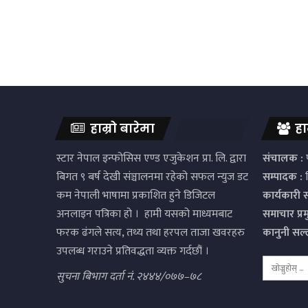
हाम्रो बारेमा
हा
स्टार नेपाल इन्फोसिस एण्ड एजुकेशन प्रा. लि. द्वारा
संचालक :
प
बिगत ९ बर्ष देखी संञ्चालनमा रहेको सफल न्युज डट
सम्पादक :
द
कम नेपाली भाषामा प्रकाशित हुने डिजिटल
कार्यकारी 
अनलाइन पत्रिका हो । हामी यसको माध्यमबाट
समाचार प्र
फरक ढंगले सत्य, तथ्य तथा हरपल ताजा खवरहरु
कानुनी सल
उपलब्ध गराउने प्रतिवद्धता व्यक्त गर्दछौं ।
सुचना बिभाग दर्ता नं. २४४४/०७७–७८