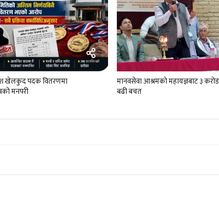
रदेश खेलकुद पदक वितरणमा
मानवसेवा आश्रमकाे‌ महायज्ञबाट ३ कर
काे मनपरी
बढी बचत