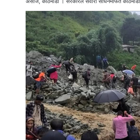
असोज, काठमाडौं । सरकारले सवारी साधनमार्फत काठमाडौं 