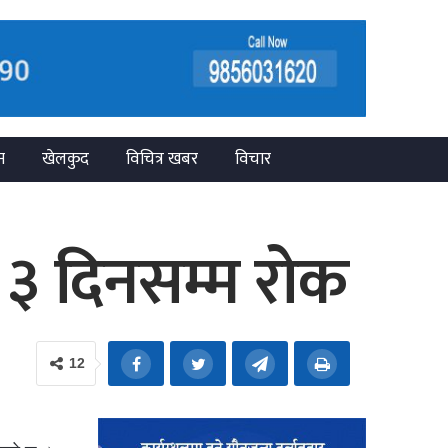
न
खेलकुद
विचित्र खबर
विचार
न ३ दिनसम्म रोक
12