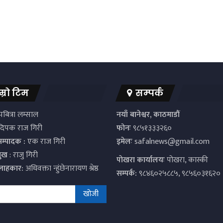
म्रो टिम
सम्पर्क
बित्रा लम्साल
नयाँ बानेश्वर, काठमाडौं
िपक राज गिरी
फोनः
९८५१३३३२६०
सम्पादक :
एक राज गिरी
इमेलः
safalnews@gmail.com
मुख
: राजु गिरी
पाेखरा कार्यालयः
पोखरा, कास्की
्लाहकार:
अधिवक्ता न्हुंछेनारायण श्रेष्ठ
सम्पर्क:
९८४६०२५८८५, ९८५६०३१६२०