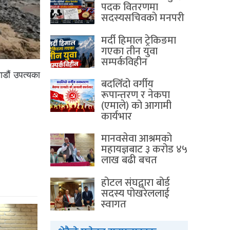
पदक वितरणमा
सदस्यसचिवकाे मनपरी
मर्दी हिमाल ट्रेकिङमा
गएका तीन युवा
सम्पर्कविहीन
ाडौं उपत्यका
बदलिँदो वर्गीय
रूपान्तरण र नेकपा
(एमाले) को आगामी
कार्यभार
मानवसेवा आश्रमकाे‌
महायज्ञबाट ३ करोड ४५
लाख बढी बचत
होटल संघद्वारा बोर्ड
सदस्य पोखरेललाई
स्वागत