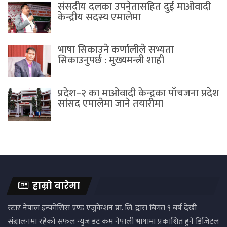
संसदीय दलका उपनेतासहित दुई माओवादी
केन्द्रीय सदस्य एमालेमा
भाषा सिकाउने कर्णालीले सभ्यता
सिकाउनुपर्छ : मुख्यमन्त्री शाही
प्रदेश–२ का माओवादी केन्द्रका पाँचजना प्रदेश
सांसद एमालेमा जाने तयारीमा
हाम्रो बारेमा
स्टार नेपाल इन्फोसिस एण्ड एजुकेशन प्रा. लि. द्वारा बिगत ९ बर्ष देखी
संञ्चालनमा रहेको सफल न्युज डट कम नेपाली भाषामा प्रकाशित हुने डिजिटल