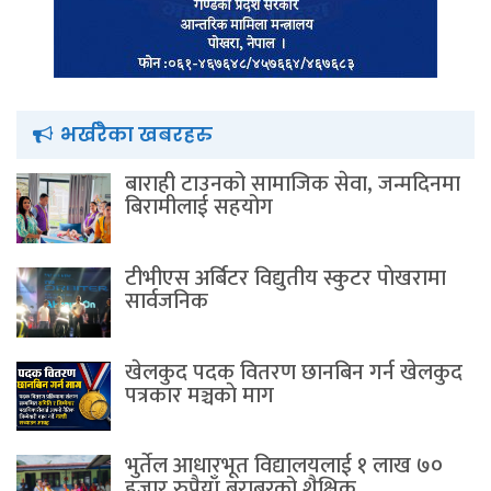
भर्खरैका खबरहरु
बाराही टाउनको सामाजिक सेवा, जन्मदिनमा
बिरामीलाई सहयोग
टीभीएस अर्बिटर विद्युतीय स्कुटर पाेखरामा
सार्वजनिक
खेलकुद पदक वितरण छानबिन गर्न खेलकुद
पत्रकार मञ्चकाे माग
भुर्तेल आधारभूत विद्यालयलाई १ लाख ७०
हजार रुपैयाँ बराबरको शैक्षिक…