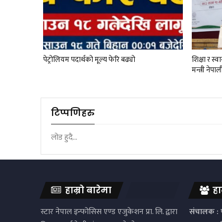
पेट्रोलियम पदार्थको मूल्य फेरि बढ्यो
शिक्षा र स्व
मन्त्री नेपाल
टिप्पणिहरु
लोड हुदै...
हाम्रो बारेमा
हा
स्टार नेपाल इन्फोसिस एण्ड एजुकेशन प्रा. लि. द्वारा
संचालक :
प