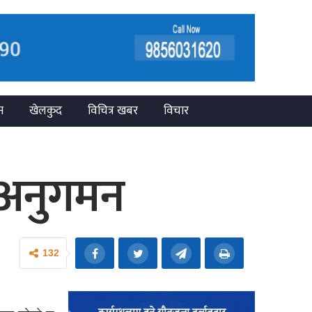
न
खेलकुद
विचित्र खबर
विचार
 अनुगमन
132