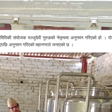
तिकी संयोजक मञ्जुदेवी गुरुङको नेतृत्वमा अनुगमन गरिएको हो । प
सो आएपछि अनुगमन गरिएको महानगरले जनाएको छ ।