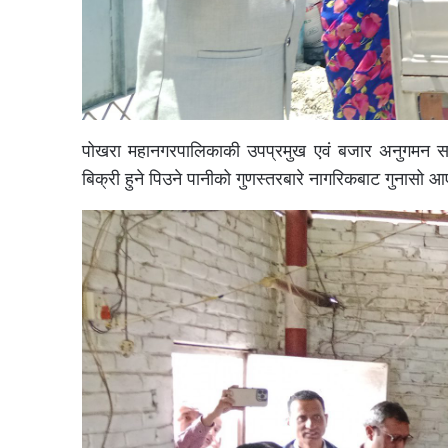
पोखरा महानगरपालिकाकी उपप्रमुख एवं बजार अनुगमन समि
बिक्री हुने पिउने पानीको गुणस्तरबारे नागरिकबाट गुना