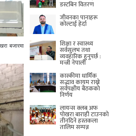
डस्टबिन वितरण
जीवनका पानाहरू
कोल्टाई हेर्दा
शिक्षा र स्वास्थ्य
ोखरा बजारमा
सर्वसुलभ तथा
व्यवहारिक हुनुपर्छ :
मन्त्री नेपाली
कास्कीमा धार्मिक
सद्भाव कायम राख्ने
सर्वपक्षीय बैठककाे
निर्णय
लायन्स क्लब अफ
पोखरा बाराही टाउनको
तीनदिने हस्तकला
तालिम सम्पन्न