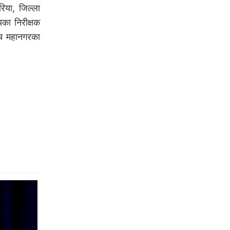
िया, जिल्ला
यका निरीक्षक
्च महानगरका