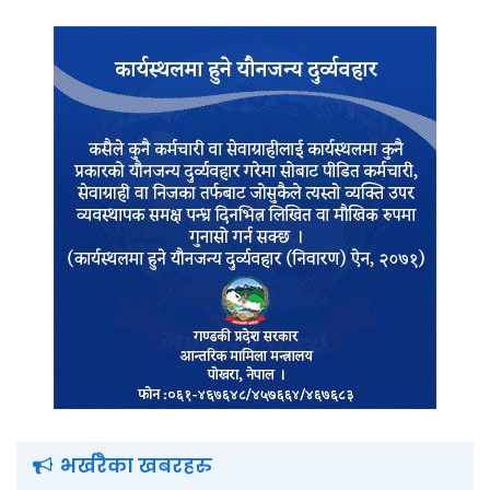
भर्खरैका खबरहरु