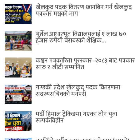
खेलकुद पदक वितरण छानबिन गर्न खेलकुद
पत्रकार मञ्चकाे माग
भुर्तेल आधारभूत विद्यालयलाई १ लाख ७०
हजार रुपैयाँ बराबरको शैक्षिक…
कञ्चन पत्रकारिता पुरस्कार–२०८३ बाट पत्रकार
सारु र जीटी सम्मानित
गण्डकी प्रदेश खेलकुद पदक वितरणमा
सदस्यसचिवकाे मनपरी
मर्दी हिमाल ट्रेकिङमा गएका तीन युवा
सम्पर्कविहीन