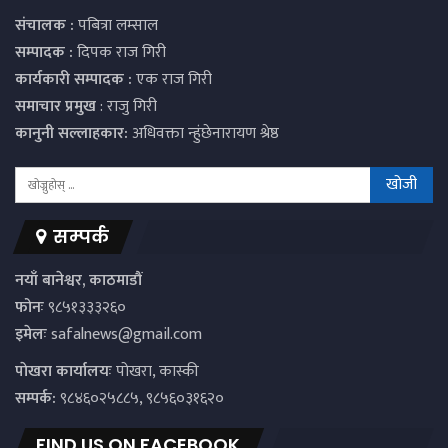
संचालक :
पबित्रा लम्साल
सम्पादक :
दिपक राज गिरी
कार्यकारी सम्पादक :
एक राज गिरी
समाचार प्रमुख
: राजु गिरी
कानुनी सल्लाहकार:
अधिवक्ता न्हुंछेनारायण श्रेष्ठ
सम्पर्क
नयाँ बानेश्वर, काठमाडौं
फोनः
९८५१३३३२६०
इमेलः
safalnews@gmail.com
पाेखरा कार्यालयः
पोखरा, कास्की
सम्पर्क:
९८४६०२५८८५, ९८५६०३१६२०
FIND US ON FACEBOOK