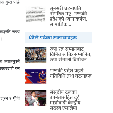
अरू कुरा पछि
सुनसरी घटनाप्रति
नागरिक मञ्च, गण्डकी
प्रदेशको ध्यानाकर्षण,
सामाजिक…
कप्रति राज्य
धेरैले पढेका समाचारहरु
ए।
रुपा रत्न सम्मानबाट
विभिन्न ब्यक्ति सम्मानित,
रुपा संगालो विमोचन
्याउनुपर्ने
खबरदारी गर्न
गण्डकी प्रदेश प्रहरी
गतिविधि तथा घटनाहरू
संसदीय दलका
उपनेतासहित दुई
श्रम र पूँजी
माओवादी केन्द्रीय
सदस्य एमालेमा