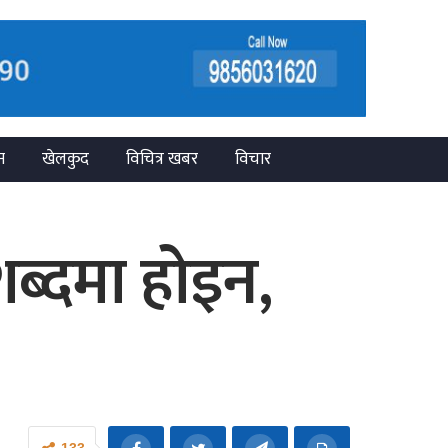
न
खेलकुद
विचित्र खबर
विचार
शब्दमा होइन,