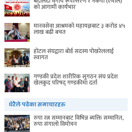
बदलिँदो वर्गीय रूपान्तरण र नेकपा (एमाले)
को आगामी कार्यभार
मानवसेवा आश्रमकाे‌ महायज्ञबाट ३ करोड ४५
लाख बढी बचत
होटल संघद्वारा बोर्ड सदस्य पोखरेललाई
स्वागत
गण्डकी प्रदेश शारीरिक सुगठन संघ प्रदेश
खेलकुद परिषद् गण्डकीमा दर्ता
धेरैले पढेका समाचारहरु
रुपा रत्न सम्मानबाट विभिन्न ब्यक्ति सम्मानित,
रुपा संगालो विमोचन