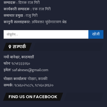
सम्पादक :
दिपक राज गिरी
कार्यकारी सम्पादक :
एक राज गिरी
समाचार प्रमुख
: राजु गिरी
कानुनी सल्लाहकार:
अधिवक्ता न्हुंछेनारायण श्रेष्ठ
सम्पर्क
नयाँ बानेश्वर, काठमाडौं
फोनः
९८५१३३३२६०
इमेलः
safalnews@gmail.com
पाेखरा कार्यालयः
पोखरा, कास्की
सम्पर्क:
९८४६०२५८८५, ९८५६०३१६२०
FIND US ON FACEBOOK