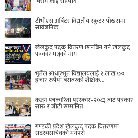
बिरामीलाई सहयोग
टीभीएस अर्बिटर विद्युतीय स्कुटर पाेखरामा
सार्वजनिक
खेलकुद पदक वितरण छानबिन गर्न खेलकुद
पत्रकार मञ्चकाे माग
भुर्तेल आधारभूत विद्यालयलाई १ लाख ७०
हजार रुपैयाँ बराबरको शैक्षिक…
कञ्चन पत्रकारिता पुरस्कार–२०८३ बाट पत्रकार
सारु र जीटी सम्मानित
गण्डकी प्रदेश खेलकुद पदक वितरणमा
सदस्यसचिवकाे मनपरी