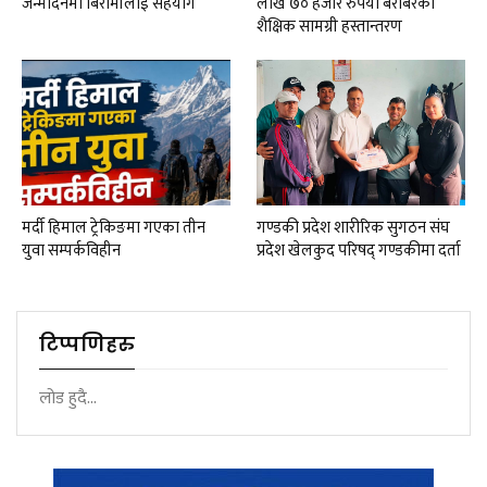
जन्मदिनमा बिरामीलाई सहयोग
लाख ७० हजार रुपैयाँ बराबरको
शैक्षिक सामग्री हस्तान्तरण
मर्दी हिमाल ट्रेकिङमा गएका तीन
गण्डकी प्रदेश शारीरिक सुगठन संघ
युवा सम्पर्कविहीन
प्रदेश खेलकुद परिषद् गण्डकीमा दर्ता
टिप्पणिहरु
लोड हुदै...