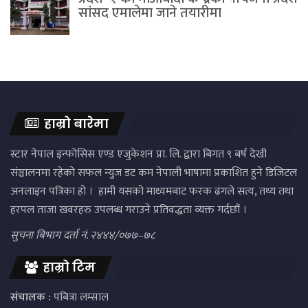
सांसद एमालेमा जाने तयारीमा
हाम्रो बारेमा
स्टार नेपाल इन्फोसिस एण्ड एजुकेशन प्रा. लि. द्वारा बिगत ९ बर्ष देखी
संञ्चालनमा रहेको सफल न्युज डट कम नेपाली भाषामा प्रकाशित हुने डिजिटल
अनलाइन पत्रिका हो । हामी यसको माध्यमबाट फरक ढंगले सत्य, तथ्य तथा
हरपल ताजा खवरहरु उपलब्ध गराउने प्रतिवद्धता व्यक्त गर्दछौं ।
सुचना बिभाग दर्ता नं. २४४४/०७७–७८
हाम्रो टिम
संचालक :
पबित्रा लम्साल