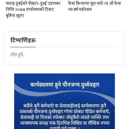
फ्लाइ दुबईको पोखरा–दुबई उडानका
फेवा किनारमा सुरु भयाे २१ औं फेवा
निम्ति २०७७ मार्चसम्मकोे टिकट
नव बर्ष महोत्सव
बुकिङ खुला
टिप्पणिहरु
लोड हुदै...