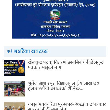
भर्खरैका खबरहरु
खेलकुद पदक वितरण छानबिन गर्न खेलकुद
पत्रकार मञ्चकाे माग
भुर्तेल आधारभूत विद्यालयलाई १ लाख ७०
हजार रुपैयाँ बराबरको शैक्षिक…
कञ्चन पत्रकारिता पुरस्कार–२०८३ बाट पत्रकार
सारु र जीटी सम्मानित