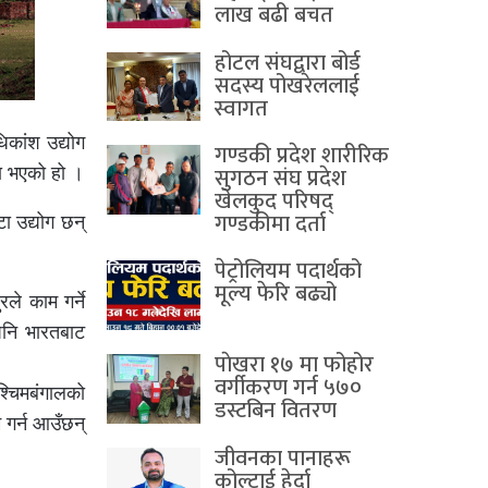
लाख बढी बचत
होटल संघद्वारा बोर्ड
सदस्य पोखरेललाई
स्वागत
कांश उद्योग
गण्डकी प्रदेश शारीरिक
सुगठन संघ प्रदेश
ा भएको हो ।
खेलकुद परिषद्
गण्डकीमा दर्ता
ा उद्योग छन्
पेट्रोलियम पदार्थको
मूल्य फेरि बढ्यो
ले काम गर्ने
 पनि भारतबाट
पाेखरा १७ मा फोहोर
वर्गीकरण गर्न ५७०
श्चिमबंगालको
डस्टबिन वितरण
 गर्न आउँछन्
जीवनका पानाहरू
कोल्टाई हेर्दा