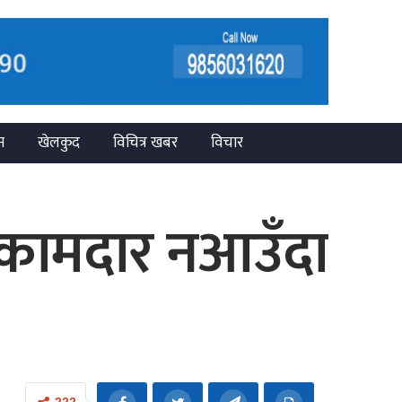
न
खेलकुद
विचित्र खबर
विचार
, कामदार नआउँदा