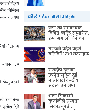
तर्राष्ट्रिय
ीम घिमिरेले
धेरैले पढेका समाचारहरु
हमन्त्रालयमा
रुपा रत्न सम्मानबाट
विभिन्न ब्यक्ति सम्मानित,
रुपा संगालो विमोचन
ैयाँ गोटासम्म
गण्डकी प्रदेश प्रहरी
गतिविधि तथा घटनाहरू
िक करवापत ३५
संसदीय दलका
उपनेतासहित दुई
माओवादी केन्द्रीय
खेप्नु परेको
सदस्य एमालेमा
भाषा सिकाउने
कर्णालीले सभ्यता
को बेला पैसा
सिकाउनुपर्छ :
 प्रवेश दिने