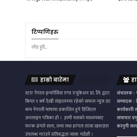
टिप्पणिहरु
लोड हुदै...
हाम्रो बारेमा
हा
स्टार नेपाल इन्फोसिस एण्ड एजुकेशन प्रा. लि. द्वारा
संचालक :
प
बिगत ९ बर्ष देखी संञ्चालनमा रहेको सफल न्युज डट
सम्पादक :
द
कम नेपाली भाषामा प्रकाशित हुने डिजिटल
कार्यकारी 
अनलाइन पत्रिका हो । हामी यसको माध्यमबाट
समाचार प्र
फरक ढंगले सत्य, तथ्य तथा हरपल ताजा खवरहरु
कानुनी सल
उपलब्ध गराउने प्रतिवद्धता व्यक्त गर्दछौं ।