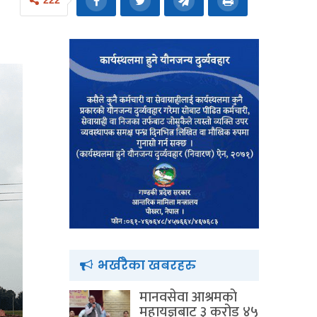
222
भर्खरैका खबरहरु
मानवसेवा आश्रमकाे‌
महायज्ञबाट ३ करोड ४५