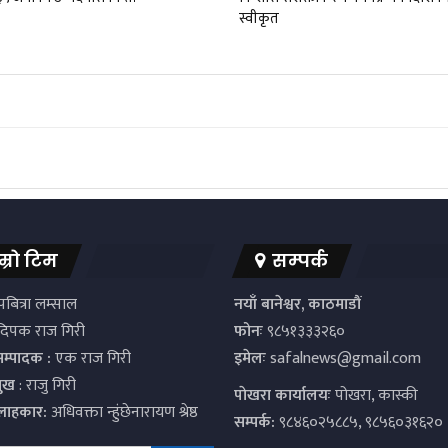
स्वीकृत
म्रो टिम
सम्पर्क
बित्रा लम्साल
नयाँ बानेश्वर, काठमाडौं
िपक राज गिरी
फोनः
९८५१३३३२६०
सम्पादक :
एक राज गिरी
इमेलः
safalnews@gmail.com
मुख
: राजु गिरी
पाेखरा कार्यालयः
पोखरा, कास्की
्लाहकार:
अधिवक्ता न्हुंछेनारायण श्रेष्ठ
सम्पर्क:
९८४६०२५८८५, ९८५६०३१६२०