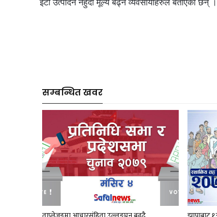
इँटा उत्पादन नहुँदा मूल्य बढ्ने व्यवसायीहरुले बताएका छन् ।
सम्बन्धित खवर
ताप्लेजुङमा आचारसंहिता उल्लङ्घन बढ्दै
झापाबाट १३