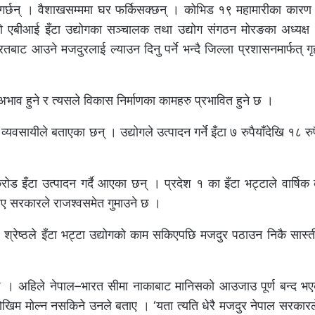
गर्छन् । वैशाखसम्ममा घर फर्किसक्छन् । कोभिड १९ महामारीका कारण अन्
 एबीआई इँटा उद्योगका सञ्चालक तथा उद्योग संगठन मोरङका अध्यक्ष भ
तबाट आउने मजदुरलाई ल्याउन दिनु पर्ने भन्दै जिल्ला प्रशासनमार्फत् गृ
भाव हुने र त्यसले विकास निर्माणका कामहरु प्रभावित हुने छ ।
ने व्यवसायीले बताएका छन् । उद्योगले उत्पादन गर्ने इँटा ७ रुपैयाँदेखि १८ रुप
 करोड इँटा उत्पादन गर्दै आएका छन् । प्रदेश १ का इँटा भट्टाले वार्ष
ए सरकारले राजश्वसमेत गुमाउने छ ।
्र श्रेष्ठले इँटा भट्टा उद्योगको काम सकिएपछि मजदुर पठाउन निकै सास्ती 
र्छ । अहिले नेपाल–भारत सीमा नाकाबाट मानिसको आउजाउ पूर्ण बन्द भए
जोखिम मोल्न नसकिने उनले बताए । ‘यता त्यति धेरै मजदुर नेपाल सरकारले