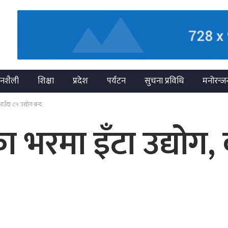
नशैली
शिक्षा
प्रदेश
पर्यटन
सुचना प्रविधि
मनोरन्ज
उँदा ८५ उद्योग बन्द
 भरमा इँटा उद्योग