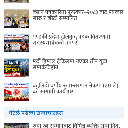
कञ्चन पत्रकारिता पुरस्कार–२०८३ बाट पत्रकार
सारु र जीटी सम्मानित
गण्डकी प्रदेश खेलकुद पदक वितरणमा
सदस्यसचिवकाे मनपरी
मर्दी हिमाल ट्रेकिङमा गएका तीन युवा
सम्पर्कविहीन
बदलिँदो वर्गीय रूपान्तरण र नेकपा (एमाले)
को आगामी कार्यभार
धेरैले पढेका समाचारहरु
रुपा रत्न सम्मानबाट विभिन्न ब्यक्ति सम्मानित,