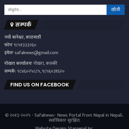
सम्पर्क
नयाँ बानेश्वर, काठमाडौं
फोनः
९८५१३३३२६०
इमेलः
safalnews@gmail.com
पाेखरा कार्यालयः
पोखरा, कास्की
सम्पर्क:
९८४६०२५८८५, ९८५६०३१६२०
FIND US ON FACEBOOK
© २०१३-२०२५ - Safalnews- News Portal from Nepal in Nepali..
सर्वाधिकार सुरक्षित.
Website Design:
Starnepal Inc.