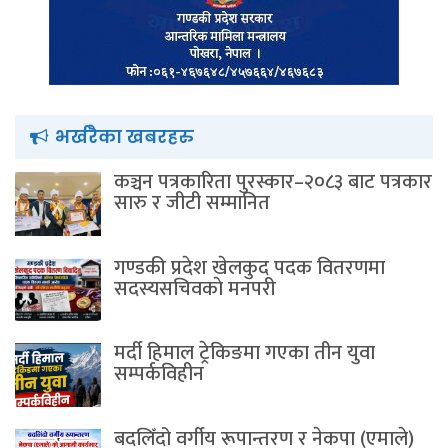
भर्खरैका खबरहरु
कञ्चन पत्रकारिता पुरस्कार–२०८३ बाट पत्रकार
सारु र जीटी सम्मानित
गण्डकी प्रदेश खेलकुद पदक वितरणमा
सदस्यसचिवकाे मनपरी
मर्दी हिमाल ट्रेकिङमा गएका तीन युवा
सम्पर्कविहीन
बदलिँदो वर्गीय रूपान्तरण र नेकपा (एमाले)