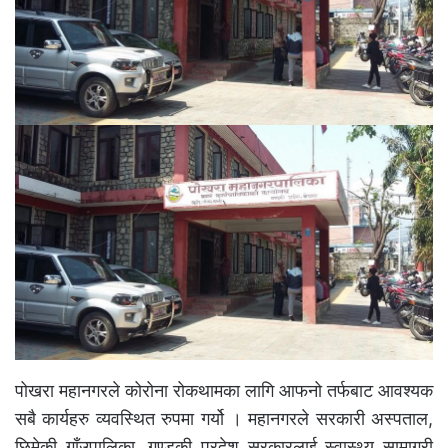
पोखरा महानगरले कोरोना रोकथामका लागि आफनो तर्फबाट आवश्यक
सबै कार्यहरु व्यवस्थित रुपमा गर्यो । महानगरले सरकारी अस्पताल,
छिमेकी गाँउपालिका, गण्डकी प्रदेश सरकारलाई स्वास्थ्य सामाग्री