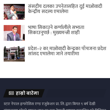
संसदीय दलका उपनेतासहित दुई माओवादी
केन्द्रीय सदस्य एमालेमा
भाषा सिकाउने कर्णालीले सभ्यता
सिकाउनुपर्छ : मुख्यमन्त्री शाही
प्रदेश–२ का माओवादी केन्द्रका पाँचजना प्रदेश
सांसद एमालेमा जाने तयारीमा
हाम्रो बारेमा
स्टार नेपाल इन्फोसिस एण्ड एजुकेशन प्रा. लि. द्वारा बिगत ९ बर्ष देखी