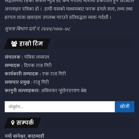
संञ्चालनमा रहेको सफल न्युज डट कम नेपाली भाषामा प्रकाशित हुने डिजिटल
अनलाइन पत्रिका हो । हामी यसको माध्यमबाट फरक ढंगले सत्य, तथ्य तथा
हरपल ताजा खवरहरु उपलब्ध गराउने प्रतिवद्धता व्यक्त गर्दछौं ।
सुचना बिभाग दर्ता नं. २४४४/०७७–७८
हाम्रो टिम
संचालक :
पबित्रा लम्साल
सम्पादक :
दिपक राज गिरी
कार्यकारी सम्पादक :
एक राज गिरी
समाचार प्रमुख
: राजु गिरी
कानुनी सल्लाहकार:
अधिवक्ता न्हुंछेनारायण श्रेष्ठ
सम्पर्क
नयाँ बानेश्वर, काठमाडौं