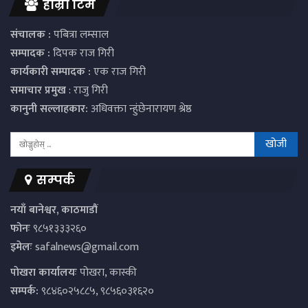
हाम्रो टिम
संचालक :
पबित्रा लम्साल
सम्पादक :
दिपक राज गिरी
कार्यकारी सम्पादक :
एक राज गिरी
समाचार प्रमुख
: राजु गिरी
कानुनी सल्लाहकार:
अधिवक्ता न्हुंछेनारायण श्रेष्ठ
सम्पर्क
नयाँ बानेश्वर, काठमाडौं
फोनः
९८५१३३३२६०
इमेलः
safalnews@gmail.com
पाेखरा कार्यालयः
पोखरा, कास्की
सम्पर्क:
९८४६०२५८८५, ९८५६०३१६२०