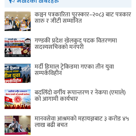
भर्खरैका खबरहरु
कञ्चन पत्रकारिता पुरस्कार–२०८३ बाट पत्रकार
सारु र जीटी सम्मानित
गण्डकी प्रदेश खेलकुद पदक वितरणमा
सदस्यसचिवकाे मनपरी
मर्दी हिमाल ट्रेकिङमा गएका तीन युवा
सम्पर्कविहीन
बदलिँदो वर्गीय रूपान्तरण र नेकपा (एमाले)
को आगामी कार्यभार
मानवसेवा आश्रमकाे‌ महायज्ञबाट ३ करोड ४५
लाख बढी बचत