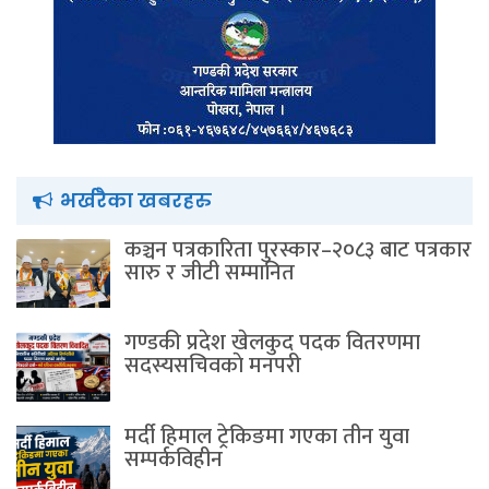
भर्खरैका खबरहरु
कञ्चन पत्रकारिता पुरस्कार–२०८३ बाट पत्रकार
सारु र जीटी सम्मानित
गण्डकी प्रदेश खेलकुद पदक वितरणमा
सदस्यसचिवकाे मनपरी
मर्दी हिमाल ट्रेकिङमा गएका तीन युवा
सम्पर्कविहीन