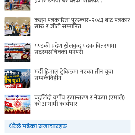
हजार रुपैयाँ बराबरको शैक्षिक…
कञ्चन पत्रकारिता पुरस्कार–२०८३ बाट पत्रकार
सारु र जीटी सम्मानित
गण्डकी प्रदेश खेलकुद पदक वितरणमा
सदस्यसचिवकाे मनपरी
मर्दी हिमाल ट्रेकिङमा गएका तीन युवा
सम्पर्कविहीन
बदलिँदो वर्गीय रूपान्तरण र नेकपा (एमाले)
को आगामी कार्यभार
धेरैले पढेका समाचारहरु