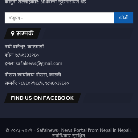
कानुनी सल्लाहकार:
अधिवक्ता न्हुंछेनारायण श्रेष्ठ
सम्पर्क
नयाँ बानेश्वर, काठमाडौं
फोनः
९८५१३३३२६०
इमेलः
safalnews@gmail.com
पाेखरा कार्यालयः
पोखरा, कास्की
सम्पर्क:
९८४६०२५८८५, ९८५६०३१६२०
FIND US ON FACEBOOK
© २०१३-२०२५ - Safalnews- News Portal from Nepal in Nepali..
सर्वाधिकार सुरक्षित.