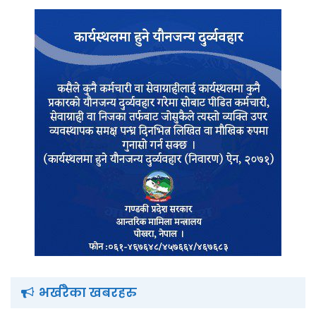
भर्खरैका खबरहरु