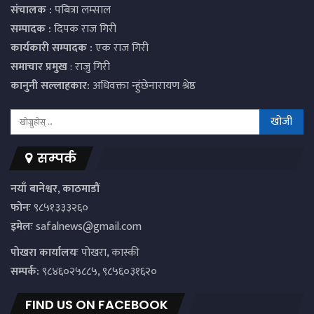
संचालक :
पबित्रा लम्साल
सम्पादक :
दिपक राज गिरी
कार्यकारी सम्पादक :
एक राज गिरी
समाचार प्रमुख
: राजु गिरी
कानुनी सल्लाहकार:
अधिवक्ता न्हुंछेनारायण श्रेष्ठ
सम्पर्क
नयाँ बानेश्वर, काठमाडौं
फोनः
९८५१३३३२६०
इमेलः
safalnews@gmail.com
पाेखरा कार्यालयः
पोखरा, कास्की
सम्पर्क:
९८४६०२५८८५, ९८५६०३१६२०
FIND US ON FACEBOOK