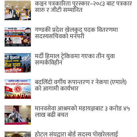
कञ्चन पत्रकारिता पुरस्कार–२०८३ बाट पत्रकार
सारु र जीटी सम्मानित
गण्डकी प्रदेश खेलकुद पदक वितरणमा
सदस्यसचिवकाे मनपरी
मर्दी हिमाल ट्रेकिङमा गएका तीन युवा
सम्पर्कविहीन
बदलिँदो वर्गीय रूपान्तरण र नेकपा (एमाले)
को आगामी कार्यभार
मानवसेवा आश्रमकाे‌ महायज्ञबाट ३ करोड ४५
लाख बढी बचत
होटल संघद्वारा बोर्ड सदस्य पोखरेललाई