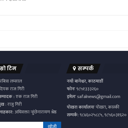
म्रो टिम
सम्पर्क
बित्रा लम्साल
नयाँ बानेश्वर, काठमाडौं
िपक राज गिरी
फोनः
९८५१३३३२६०
सम्पादक :
एक राज गिरी
इमेलः
safalnews@gmail.com
मुख
: राजु गिरी
पाेखरा कार्यालयः
पोखरा, कास्की
्लाहकार:
अधिवक्ता न्हुंछेनारायण श्रेष्ठ
सम्पर्क:
९८४६०२५८८५, ९८५६०३१६२०