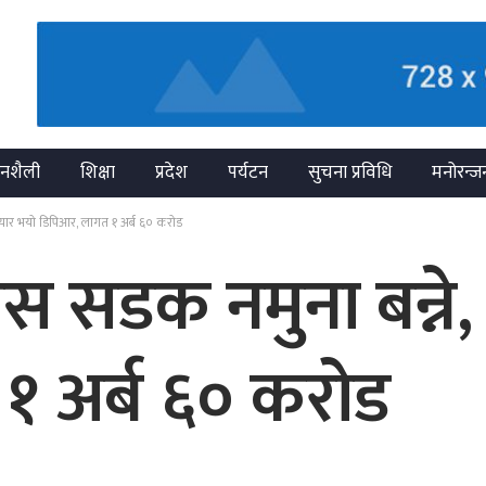
नशैली
शिक्षा
प्रदेश
पर्यटन
सुचना प्रविधि
मनोरन्ज
यार भयो डिपिआर, लागत १ अर्ब ६० करोड
 सडक नमुना बन्ने,
१ अर्ब ६० करोड