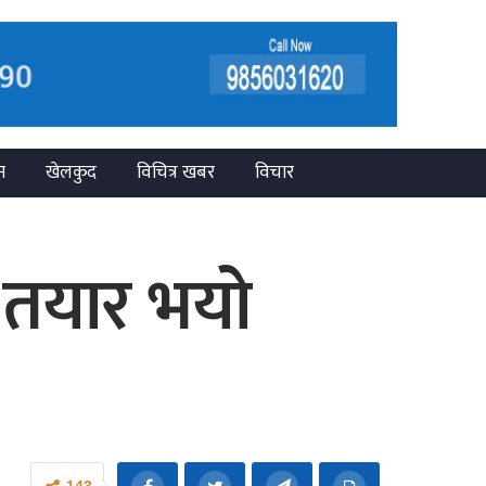
न
खेलकुद
विचित्र खबर
विचार
 तयार भयो