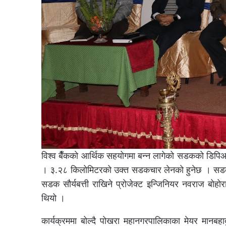
विश्व बैँकको आर्थिक सहयोगमा बन्न लागेको सडकको डिपि
। ३.२८ किलोमिटरको उक्त सडकचार लेनको हुनेछ । सडक दाँय
सडक सौर्यबत्ती राखिने प्रोजेक्ट इन्जिनियर नवराज बो
थियो ।
कार्यक्रममा बोल्दै पोखरा महानगरपालिकाका मेयर मानबहा