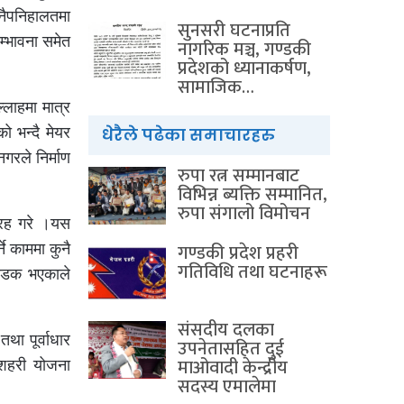
नैपनिहालतमा
सुनसरी घटनाप्रति
सम्भावना समेत
नागरिक मञ्च, गण्डकी
प्रदेशको ध्यानाकर्षण,
सामाजिक…
्लाहमा मात्र
को भन्दै मेयर
धेरैले पढेका समाचारहरु
गरले निर्माण
रुपा रत्न सम्मानबाट
विभिन्न ब्यक्ति सम्मानित,
रुपा संगालो विमोचन
्रह गरे ।यस
गण्डकी प्रदेश प्रहरी
े काममा कुनै
गतिविधि तथा घटनाहरू
े सडक भएकाले
संसदीय दलका
था पूर्वाधार
उपनेतासहित दुई
माओवादी केन्द्रीय
 शहरी योजना
सदस्य एमालेमा