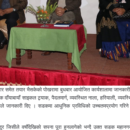
आर समेत तयार भैसकेको पोखरामा बुधबार आयोजित कार्यशालामा जानकारी
ाबायाँ साइकल ट्र्याक, पैदलमार्ग, व्यवस्थित नाला, हरियाली, व्यवस्थ
होराले जानकारी दिए । सडकमा आधुनिक प्रविधिको उच्चतमप्रयोग गरिन
दुर जिसीले वर्षौँदेखिको सपना पूरा हुनलागेको भन्दै उक्त सडक महान