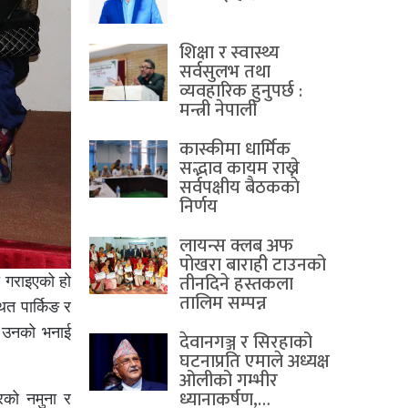
शिक्षा र स्वास्थ्य
सर्वसुलभ तथा
व्यवहारिक हुनुपर्छ :
मन्त्री नेपाली
कास्कीमा धार्मिक
सद्भाव कायम राख्ने
सर्वपक्षीय बैठककाे
निर्णय
लायन्स क्लब अफ
पोखरा बाराही टाउनको
तीनदिने हस्तकला
 गराइएको हो
तालिम सम्पन्न
ित पार्किङ र
े उनको भनाई
देवानगञ्ज र सिरहाको
घटनाप्रति एमाले अध्यक्ष
ओलीको गम्भीर
ध्यानाकर्षण,…
गरको नमुना र