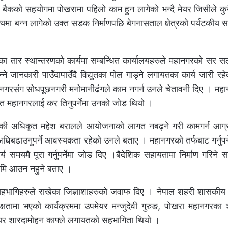
बैकको सहयोगमा पोखरामा पहिलो काम हुन लागेको भन्दै मेयर जिसीले कु
मुल्यमा बन्न लागेको उक्त सडक निर्माणपछि बेगनासताल क्षेत्रको पर्यटकीय 
फोनका तार स्थान्तरणको कार्यमा सम्बन्धित कार्यालयहरुले महानगरको सर सल
भन्ने जानकारी पाउँदापाउँदै विद्युतका पोल गाड्ने लगायतका कार्य जारी रहे
गरसंग सोधपूछनगरी मनोमानीढंगले काम नगर्न उनले चेतावनी दिए । महान
 समेत महानगरलाई कर तिनुपर्नेमा उनको जोड थियो ।
शासकी अधिकृत महेश बरालले आयोजनाको लागत नबढ्ने गरी कामगर्न आग
िबढाउनुपर्ने आवस्यकता रहेको उनले बताए । महानगरको तर्फबाट गर्नुपर्न
णकार्य समयमै पूरा गर्नुपर्नेमा जोड दिए ।बैदेशिक सहायतामा निर्माण गरिन
ै कमि आउन नहुने बताए ।
सहभागिहरुले राखेका जिज्ञाशाहरुको जवाफ दिए । नेपाल शहरी शासकीय त
्षतामा भएको कार्यक्रममा उपमेयर मन्जुदेवी गुरुङ, पोखरा महानगरका
िनियर शारदामोहन काफ्ले लगायतको सहभागिता थियो ।