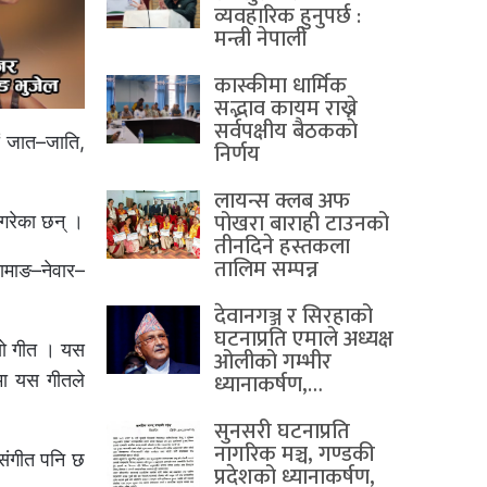
व्यवहारिक हुनुपर्छ :
मन्त्री नेपाली
कास्कीमा धार्मिक
सद्भाव कायम राख्ने
सर्वपक्षीय बैठककाे
ौं जात–जाति,
निर्णय
लायन्स क्लब अफ
पोखरा बाराही टाउनको
 गरेका छन् ।
तीनदिने हस्तकला
तालिम सम्पन्न
तामाङ–नेवार–
देवानगञ्ज र सिरहाको
घटनाप्रति एमाले अध्यक्ष
 यो गीत । यस
ओलीको गम्भीर
ध्यानाकर्षण,…
रमा यस गीतले
सुनसरी घटनाप्रति
नागरिक मञ्च, गण्डकी
संगीत पनि छ
प्रदेशको ध्यानाकर्षण,