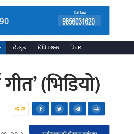
न
खेलकुद
विचित्र खबर
विचार
ण गीत’ (भिडियो)
78