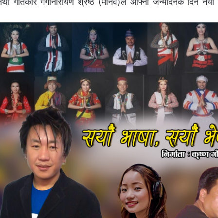
था गीतकार गंगानारायण श्रेष्ठ (मानव)ले आफ्नो जन्मदिनकै दिन नयाँ 