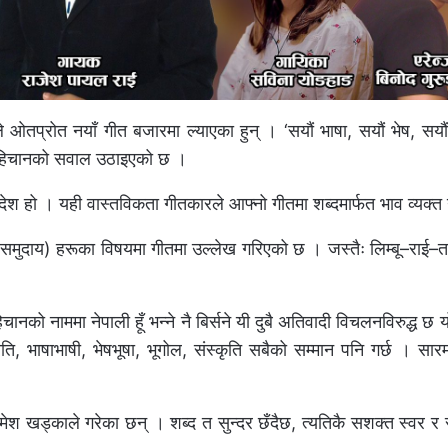
ले ओतप्रोत नयाँ गीत बजारमा ल्याएका हुन् । ‘सयौं भाषा, सयौं भेष, सय
ा पहिचानको सवाल उठाइएको छ ।
ेश हो । यही वास्तविकता गीतकारले आफ्नो गीतमा शब्दमार्फत भाव व्यक्त
िक समुदाय) हरूका विषयमा गीतमा उल्लेख गरिएको छ । जस्तैः लिम्बू–राई–
ानको नाममा नेपाली हूँ भन्ने नै बिर्सने यी दुबै अतिवादी विचलनविरुद्ध छ
ाति, भाषाभाषी, भेषभूषा, भूगोल, संस्कृति सबैको सम्मान पनि गर्छ । सा
 खड्काले गरेका छन् । शब्द त सुन्दर छँदैछ, त्यतिकै सशक्त स्वर र 