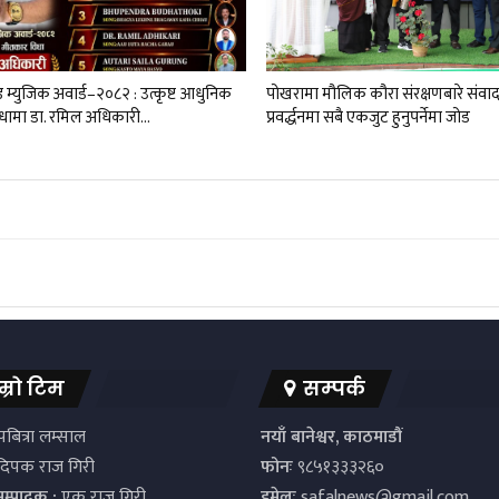
्ड म्युजिक अवार्ड–२०८२ : उत्कृष्ट आधुनिक
पोखरामा मौलिक कौरा संरक्षणबारे संवाद
धामा डा. रमिल अधिकारी…
प्रवर्द्धनमा सबै एकजुट हुनुपर्नेमा जोड
म्रो टिम
सम्पर्क
बित्रा लम्साल
नयाँ बानेश्वर, काठमाडौं
िपक राज गिरी
फोनः
९८५१३३३२६०
सम्पादक :
एक राज गिरी
इमेलः
safalnews@gmail.com