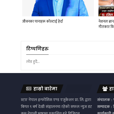
जीवनका पानाहरू कोल्टाई हेर्दा
नेशनल ब्रान
गीतकार वि
टिप्पणिहरु
लोड हुदै...
हाम्रो बारेमा
हा
स्टार नेपाल इन्फोसिस एण्ड एजुकेशन प्रा. लि. द्वारा
संचालक :
प
बिगत ९ बर्ष देखी संञ्चालनमा रहेको सफल न्युज डट
सम्पादक :
द
कम नेपाली भाषामा प्रकाशित हुने डिजिटल
कार्यकारी 