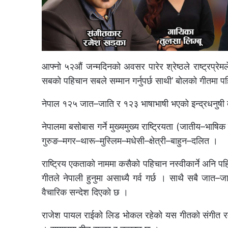
आफ्नो ५२औं जन्मदिनको अवसर पारेर श्रेष्ठले राष्ट्रप्रेम
सबको पहिचान सबले सम्मान गर्नुपर्छ साथी’ बोलको गीतम
नेपाल १२५ जात–जाति र १२३ भाषाभाषी भएको इन्द्रधनुषी द
नेपालमा बसोबास गर्ने मुख्यमुख्य राष्ट्रियता (जातीय–भाष
गुरुङ–
मगर–थारू–मुस्लिम–मधेसी–क्षेत्
री–बाहुन–दलित ।
राष्ट्रिय एकताको नाममा कसैको पहिचान नस्वीकार्ने अनि पहिच
गीतले नेपाली हुनुमा असाध्यै गर्व गर्छ । साथै सबै जात–ज
वैचारिक सन्देश दिएको छ ।
राजेश पायल राईको लिड भोकल रहेको यस गीतको संगीत रमेश