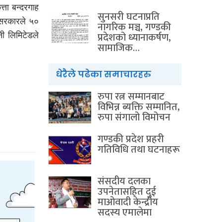
ता बन्दरगाह
सुनसरी घटनाप्रति
 सरकारले ५०
नागरिक मञ्च, गण्डकी
प्रदेशको ध्यानाकर्षण,
ी लिमिटेडले
सामाजिक…
धेरैले पढेका समाचारहरु
रुपा रत्न सम्मानबाट
विभिन्न ब्यक्ति सम्मानित,
रुपा संगालो विमोचन
गण्डकी प्रदेश प्रहरी
गतिविधि तथा घटनाहरू
संसदीय दलका
उपनेतासहित दुई
माओवादी केन्द्रीय
सदस्य एमालेमा