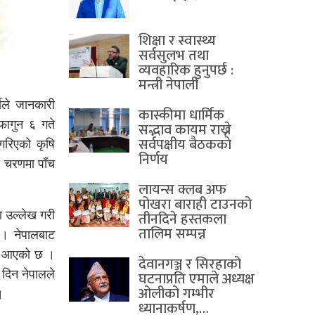
शिक्षा र स्वास्थ्य
सर्वसुलभ तथा
व्यवहारिक हुनुपर्छ :
मन्त्री नेपाली
कीले जानकारी
कास्कीमा धार्मिक
 फागुन ६ गते
सद्भाव कायम राख्ने
सर्वपक्षीय बैठककाे
गरिएको कृषि
निर्णय
ो चरणमा पाँच
लायन्स क्लब अफ
पोखरा बाराही टाउनको
तीनदिने हस्तकला
मा उल्लेख गरी
तालिम सम्पन्न
 । नेपालबाट
दै आएको छ ।
देवानगञ्ज र सिरहाको
 दिन नेपालले
घटनाप्रति एमाले अध्यक्ष
ओलीको गम्भीर
।
ध्यानाकर्षण,…