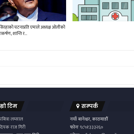
र सिरहाको घटनाप्रति एमाले अध्यक्ष ओलीको
नाकर्षण, शान्ति र…
म्रो टिम
सम्पर्क
बित्रा लम्साल
नयाँ बानेश्वर, काठमाडौं
िपक राज गिरी
फोनः
९८५१३३३२६०