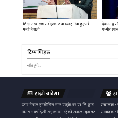
शिक्षा र स्वास्थ्य सर्वसुलभ तथा व्यवहारिक हुनुपर्छ :
देवानगञ्ज 
मन्त्री नेपाली
गम्भीर ध्या
टिप्पणिहरु
लोड हुदै...
हाम्रो बारेमा
हा
स्टार नेपाल इन्फोसिस एण्ड एजुकेशन प्रा. लि. द्वारा
संचालक :
प
बिगत ९ बर्ष देखी संञ्चालनमा रहेको सफल न्युज डट
सम्पादक :
द