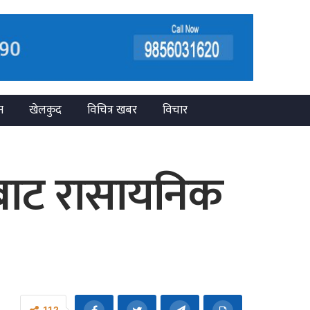
न
खेलकुद
विचित्र खबर
विचार
मबाट रासायनिक