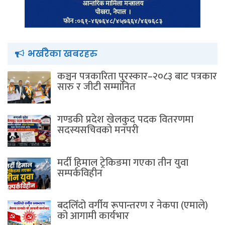
भर्खरैका खबरहरु
कञ्चन पत्रकारिता पुरस्कार–२०८३ बाट पत्रकार
सारु र जीटी सम्मानित
गण्डकी प्रदेश खेलकुद पदक वितरणमा
सदस्यसचिवकाे मनपरी
मर्दी हिमाल ट्रेकिङमा गएका तीन युवा
सम्पर्कविहीन
बदलिँदो वर्गीय रूपान्तरण र नेकपा (एमाले)
को आगामी कार्यभार