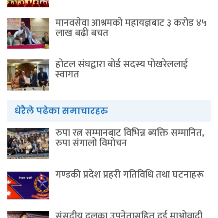
मानवसेवा आश्रमकाे‌ महायज्ञबाट ३ करोड ४५
लाख बढी बचत
होटल संघद्वारा बोर्ड सदस्य पोखरेललाई
स्वागत
धेरैले पढेका समाचारहरु
रुपा रत्न सम्मानबाट विभिन्न ब्यक्ति सम्मानित,
रुपा संगालो विमोचन
गण्डकी प्रदेश प्रहरी गतिविधि तथा घटनाहरू
संसदीय दलका उपनेतासहित दुई माओवादी