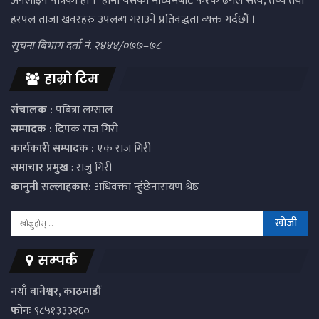
अनलाइन पत्रिका हो । हामी यसको माध्यमबाट फरक ढंगले सत्य, तथ्य तथा
हरपल ताजा खवरहरु उपलब्ध गराउने प्रतिवद्धता व्यक्त गर्दछौं ।
सुचना बिभाग दर्ता नं. २४४४/०७७–७८
हाम्रो टिम
संचालक :
पबित्रा लम्साल
सम्पादक :
दिपक राज गिरी
कार्यकारी सम्पादक :
एक राज गिरी
समाचार प्रमुख
: राजु गिरी
कानुनी सल्लाहकार:
अधिवक्ता न्हुंछेनारायण श्रेष्ठ
सम्पर्क
नयाँ बानेश्वर, काठमाडौं
फोनः
९८५१३३३२६०