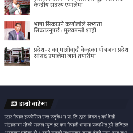
केन्द्रीय सदस्य एमालेमा
भाषा सिकाउने कर्णालीले सभ्यता
सिकाउनुपर्छ : मुख्यमन्त्री शाही
प्रदेश–२ का माओवादी केन्द्रका पाँचजना प्रदेश
सांसद एमालेमा जाने तयारीमा
हाम्रो बारेमा
स्टार नेपाल इन्फोसिस एण्ड एजुकेशन प्रा. लि. द्वारा बिगत ९ बर्ष देखी
संञ्चालनमा रहेको सफल न्युज डट कम नेपाली भाषामा प्रकाशित हुने डिजिटल