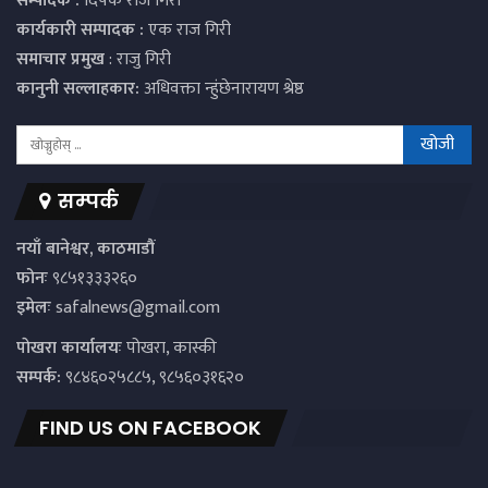
सम्पादक :
दिपक राज गिरी
कार्यकारी सम्पादक :
एक राज गिरी
समाचार प्रमुख
: राजु गिरी
कानुनी सल्लाहकार:
अधिवक्ता न्हुंछेनारायण श्रेष्ठ
सम्पर्क
नयाँ बानेश्वर, काठमाडौं
फोनः
९८५१३३३२६०
इमेलः
safalnews@gmail.com
पाेखरा कार्यालयः
पोखरा, कास्की
सम्पर्क:
९८४६०२५८८५, ९८५६०३१६२०
FIND US ON FACEBOOK