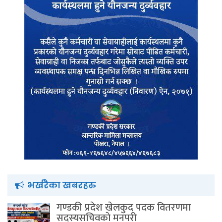
भर्खरैका खबरहरु
गण्डकी प्रदेश खेलकुद पदक वितरणमा
सदस्यसचिवकाे मनपरी