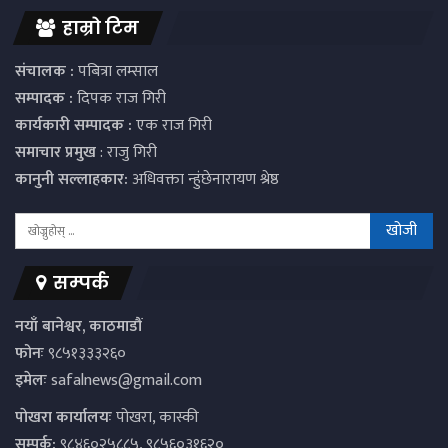
हाम्रो टिम
संचालक :
पबित्रा लम्साल
सम्पादक :
दिपक राज गिरी
कार्यकारी सम्पादक :
एक राज गिरी
समाचार प्रमुख
: राजु गिरी
कानुनी सल्लाहकार:
अधिवक्ता न्हुंछेनारायण श्रेष्ठ
सम्पर्क
नयाँ बानेश्वर, काठमाडौं
फोनः
९८५१३३३२६०
इमेलः
safalnews@gmail.com
पाेखरा कार्यालयः
पोखरा, कास्की
सम्पर्क:
९८४६०२५८८५, ९८५६०३१६२०