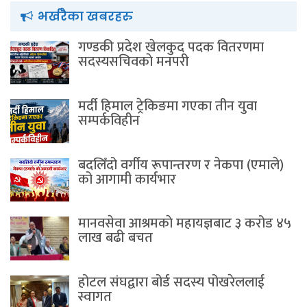
भर्खरैका खबरहरु
गण्डकी प्रदेश खेलकुद पदक वितरणमा
सदस्यसचिवकाे मनपरी
मर्दी हिमाल ट्रेकिङमा गएका तीन युवा
सम्पर्कविहीन
बदलिँदो वर्गीय रूपान्तरण र नेकपा (एमाले)
को आगामी कार्यभार
मानवसेवा आश्रमकाे‌ महायज्ञबाट ३ करोड ४५
लाख बढी बचत
होटल संघद्वारा बोर्ड सदस्य पोखरेललाई
स्वागत