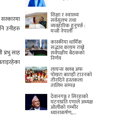
शिक्षा र स्वास्थ्य
को सरकारमा
सर्वसुलभ तथा
व्यवहारिक हुनुपर्छ :
पनि उनीहरु
मन्त्री नेपाली
कास्कीमा धार्मिक
सद्भाव कायम राख्ने
ी प्रभु साह
सर्वपक्षीय बैठककाे
निर्णय
बताइरहेका
लायन्स क्लब अफ
पोखरा बाराही टाउनको
तीनदिने हस्तकला
तालिम सम्पन्न
देवानगञ्ज र सिरहाको
घटनाप्रति एमाले अध्यक्ष
ओलीको गम्भीर
ध्यानाकर्षण,…