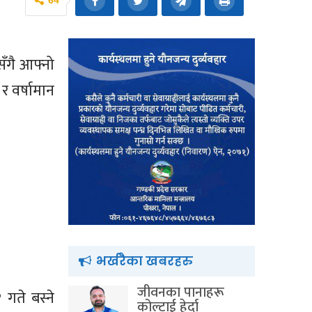
64
सँगै आफ्नो
र वर्षामान
भर्खरैका खबरहरु
जीवनका पानाहरू
गते बस्ने
कोल्टाई हेर्दा