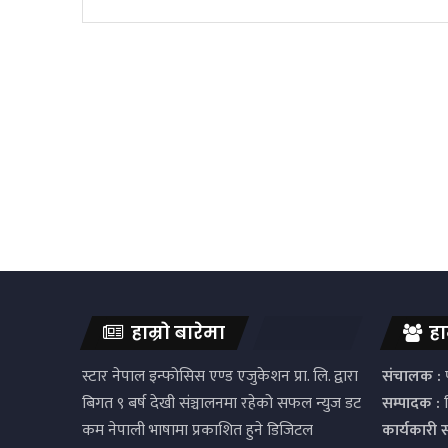
हाम्रो बारेमा
हा
स्टार नेपाल इन्फोसिस एण्ड एजुकेशन प्रा. लि. द्वारा
संचालक :
प
बिगत ९ बर्ष देखी संञ्चालनमा रहेको सफल न्युज डट
सम्पादक :
द
कम नेपाली भाषामा प्रकाशित हुने डिजिटल
कार्यकारी 