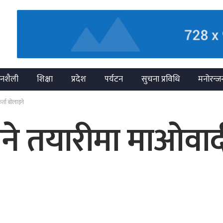
नशैली
शिक्षा
प्रदेश
पर्यटन
सुचना प्रविधि
मनोरन्ज
र्ता बोलाइने
िने तयारीमा माओवादी,