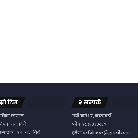
म्रो टिम
सम्पर्क
बित्रा लम्साल
नयाँ बानेश्वर, काठमाडौं
िपक राज गिरी
फोनः
९८५१३३३२६०
सम्पादक :
एक राज गिरी
इमेलः
safalnews@gmail.com