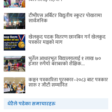
टीभीएस अर्बिटर विद्युतीय स्कुटर पाेखरामा
सार्वजनिक
खेलकुद पदक वितरण छानबिन गर्न खेलकुद
पत्रकार मञ्चकाे माग
भुर्तेल आधारभूत विद्यालयलाई १ लाख ७०
हजार रुपैयाँ बराबरको शैक्षिक…
कञ्चन पत्रकारिता पुरस्कार–२०८३ बाट पत्रकार
सारु र जीटी सम्मानित
धेरैले पढेका समाचारहरु