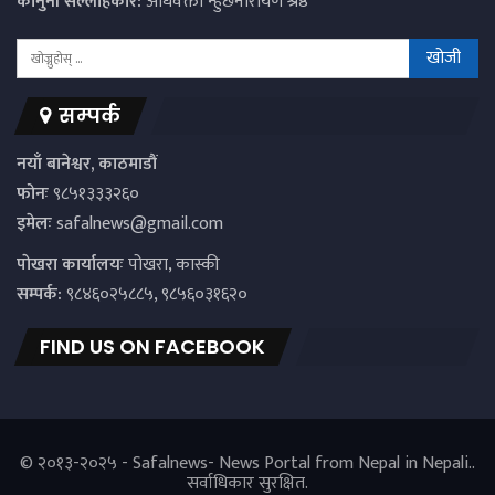
कानुनी सल्लाहकार:
अधिवक्ता न्हुंछेनारायण श्रेष्ठ
सम्पर्क
नयाँ बानेश्वर, काठमाडौं
फोनः
९८५१३३३२६०
इमेलः
safalnews@gmail.com
पाेखरा कार्यालयः
पोखरा, कास्की
सम्पर्क:
९८४६०२५८८५, ९८५६०३१६२०
FIND US ON FACEBOOK
© २०१३-२०२५ - Safalnews- News Portal from Nepal in Nepali..
सर्वाधिकार सुरक्षित.