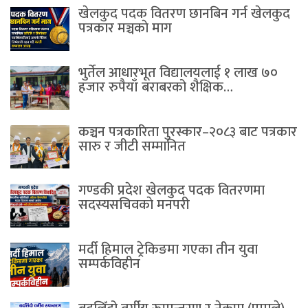
खेलकुद पदक वितरण छानबिन गर्न खेलकुद
पत्रकार मञ्चकाे माग
भुर्तेल आधारभूत विद्यालयलाई १ लाख ७०
हजार रुपैयाँ बराबरको शैक्षिक…
कञ्चन पत्रकारिता पुरस्कार–२०८३ बाट पत्रकार
सारु र जीटी सम्मानित
गण्डकी प्रदेश खेलकुद पदक वितरणमा
सदस्यसचिवकाे मनपरी
मर्दी हिमाल ट्रेकिङमा गएका तीन युवा
सम्पर्कविहीन