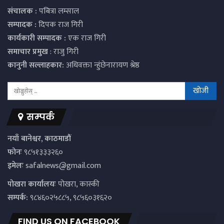
संचालक :
पबित्रा लम्साल
सम्पादक :
दिपक राज गिरी
कार्यकारी सम्पादक :
एक राज गिरी
समाचार प्रमुख
: राजु गिरी
कानुनी सल्लाहकार:
अधिवक्ता न्हुंछेनारायण श्रेष्ठ
सम्पर्क
नयाँ बानेश्वर, काठमाडौं
फोनः
९८५१३३३२६०
इमेलः
safalnews@gmail.com
पाेखरा कार्यालयः
पोखरा, कास्की
सम्पर्क:
९८४६०२५८८५, ९८५६०३१६२०
FIND US ON FACEBOOK