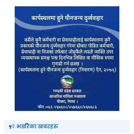
भर्खरैका खबरहरु