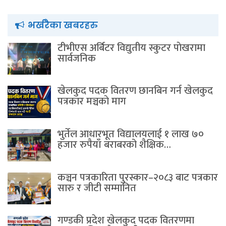
भर्खरैका खबरहरु
टीभीएस अर्बिटर विद्युतीय स्कुटर पाेखरामा
सार्वजनिक
खेलकुद पदक वितरण छानबिन गर्न खेलकुद
पत्रकार मञ्चकाे माग
भुर्तेल आधारभूत विद्यालयलाई १ लाख ७०
हजार रुपैयाँ बराबरको शैक्षिक…
कञ्चन पत्रकारिता पुरस्कार–२०८३ बाट पत्रकार
सारु र जीटी सम्मानित
गण्डकी प्रदेश खेलकुद पदक वितरणमा