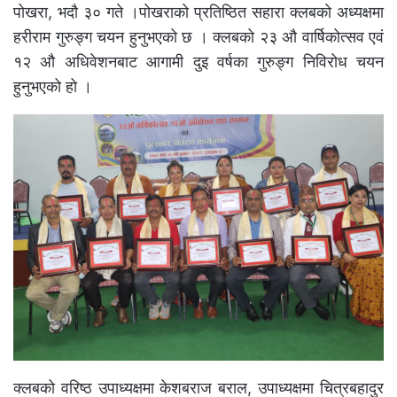
पोखरा, भदौ ३० गते ।पोखराको प्रतिष्ठित सहारा क्लबको अध्यक्षमा
हरीराम गुरुङ्ग चयन हुनुभएको छ । क्लबको २३ अ‍ौ वार्षिकोत्सव एवं
१२ अ‍ौ अधिवेशनबाट आगामी दुइ वर्षका गुरुङ्ग निविरोध चयन
हुनुभएको हो ।
क्लबको वरिष्ठ उपाध्यक्षमा केशबराज बराल, उपाध्यक्षमा चित्रबहादुर