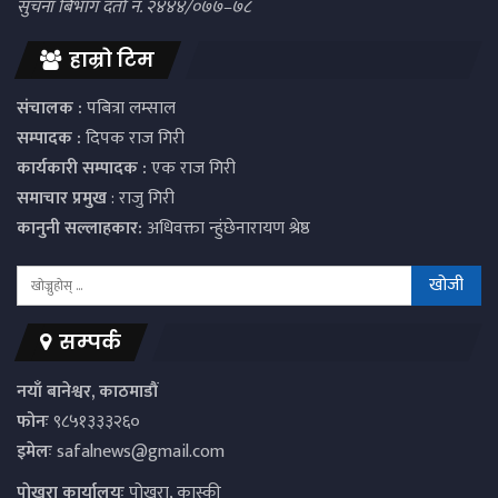
सुचना बिभाग दर्ता नं. २४४४/०७७–७८
हाम्रो टिम
संचालक :
पबित्रा लम्साल
सम्पादक :
दिपक राज गिरी
कार्यकारी सम्पादक :
एक राज गिरी
समाचार प्रमुख
: राजु गिरी
कानुनी सल्लाहकार:
अधिवक्ता न्हुंछेनारायण श्रेष्ठ
सम्पर्क
नयाँ बानेश्वर, काठमाडौं
फोनः
९८५१३३३२६०
इमेलः
safalnews@gmail.com
पाेखरा कार्यालयः
पोखरा, कास्की