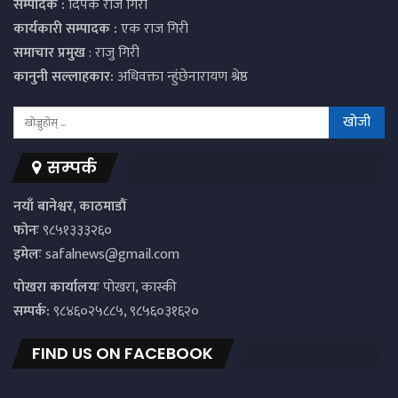
सम्पादक :
दिपक राज गिरी
कार्यकारी सम्पादक :
एक राज गिरी
समाचार प्रमुख
: राजु गिरी
कानुनी सल्लाहकार:
अधिवक्ता न्हुंछेनारायण श्रेष्ठ
सम्पर्क
नयाँ बानेश्वर, काठमाडौं
फोनः
९८५१३३३२६०
इमेलः
safalnews@gmail.com
पाेखरा कार्यालयः
पोखरा, कास्की
सम्पर्क:
९८४६०२५८८५, ९८५६०३१६२०
FIND US ON FACEBOOK