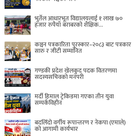
भुर्तेल आधारभूत विद्यालयलाई १ लाख ७०
हजार रुपैयाँ बराबरको शैक्षिक…
कञ्चन पत्रकारिता पुरस्कार–२०८३ बाट पत्रकार
सारु र जीटी सम्मानित
गण्डकी प्रदेश खेलकुद पदक वितरणमा
सदस्यसचिवकाे मनपरी
मर्दी हिमाल ट्रेकिङमा गएका तीन युवा
सम्पर्कविहीन
बदलिँदो वर्गीय रूपान्तरण र नेकपा (एमाले)
को आगामी कार्यभार