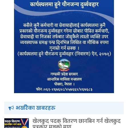
भर्खरैका खबरहरु
खेलकुद पदक वितरण छानबिन गर्न खेलकुद
पत्रकार मञ्चकाे माग