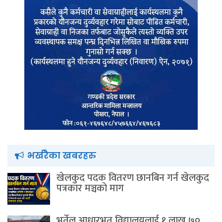
भर्खरैका खबरहरु
खेलकुद पदक वितरण छानबिन गर्न खेलकुद
पत्रकार मञ्चकाे माग
भुर्तेल आधारभूत विद्यालयलाई १ लाख ७०