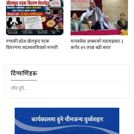
गण्डकी प्रदेश खेलकुद पदक
मानवसेवा आश्रमकाे‌ महायज्ञबाट ३
वितरणमा सदस्यसचिवकाे मनपरी
करोड ४५ लाख बढी बचत
टिप्पणिहरु
लोड हुदै...