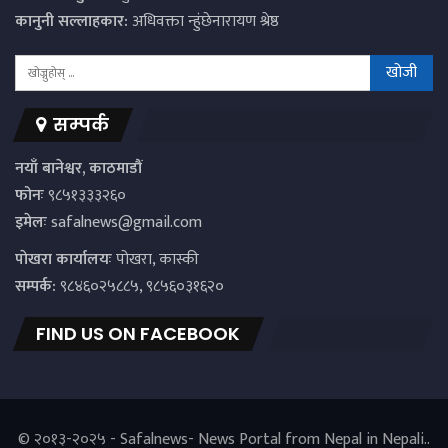
कानुनी सल्लाहकार:
अधिवक्ता न्हुंछेनारायण श्रेष्ठ
सम्पर्क
नयाँ बानेश्वर, काठमाडौं
फोनः
९८५१३३३२६०
इमेलः
safalnews@gmail.com
पाेखरा कार्यालयः
पोखरा, कास्की
सम्पर्क:
९८४६०२५८८५, ९८५६०३१६२०
FIND US ON FACEBOOK
© २०१३-२०२५ - Safalnews- News Portal from Nepal in Nepali..