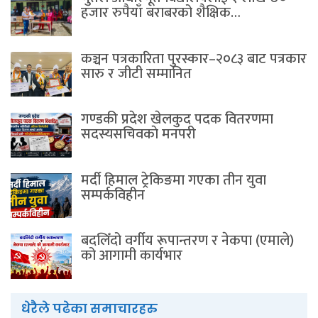
हजार रुपैयाँ बराबरको शैक्षिक…
कञ्चन पत्रकारिता पुरस्कार–२०८३ बाट पत्रकार
सारु र जीटी सम्मानित
गण्डकी प्रदेश खेलकुद पदक वितरणमा
सदस्यसचिवकाे मनपरी
मर्दी हिमाल ट्रेकिङमा गएका तीन युवा
सम्पर्कविहीन
बदलिँदो वर्गीय रूपान्तरण र नेकपा (एमाले)
को आगामी कार्यभार
धेरैले पढेका समाचारहरु