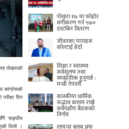
पाेखरा १७ मा फोहोर
वर्गीकरण गर्न ५७०
डस्टबिन वितरण
जीवनका पानाहरू
कोल्टाई हेर्दा
शिक्षा र स्वास्थ्य
प्ता पोखराको
सर्वसुलभ तथा
व्यवहारिक हुनुपर्छ :
मन्त्री नेपाली
 कांग्रेसको
कास्कीमा धार्मिक
 परीक्षा दिन
सद्भाव कायम राख्ने
सर्वपक्षीय बैठककाे
निर्णय
सँगै सङ्घीय
लायन्स क्लब अफ
रिएको थियो ।