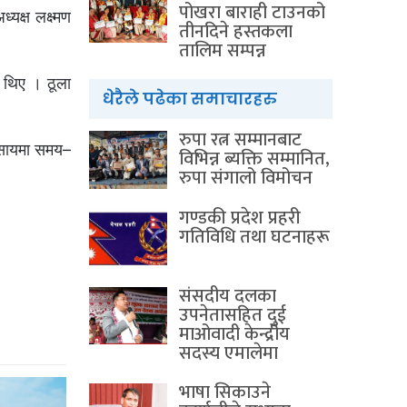
पोखरा बाराही टाउनको
यक्ष लक्ष्मण
तीनदिने हस्तकला
तालिम सम्पन्न
 थिए । ठूला
धेरैले पढेका समाचारहरु
रुपा रत्न सम्मानबाट
यवसायमा समय–
विभिन्न ब्यक्ति सम्मानित,
रुपा संगालो विमोचन
गण्डकी प्रदेश प्रहरी
गतिविधि तथा घटनाहरू
संसदीय दलका
उपनेतासहित दुई
माओवादी केन्द्रीय
सदस्य एमालेमा
भाषा सिकाउने