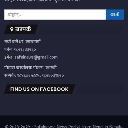
सम्पर्क
नयाँ बानेश्वर, काठमाडौं
फोनः
९८५१३३३२६०
इमेलः
safalnews@gmail.com
पाेखरा कार्यालयः
पोखरा, कास्की
सम्पर्क:
९८४६०२५८८५, ९८५६०३१६२०
FIND US ON FACEBOOK
© २०१३-२०२५ - Safalnews- News Portal from Nepal in Nepali..