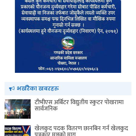
भर्खरैका खबरहरु
टीभीएस अर्बिटर विद्युतीय स्कुटर पाेखरामा
सार्वजनिक
खेलकुद पदक वितरण छानबिन गर्न खेलकुद
पत्रकार मञ्चकाे माग