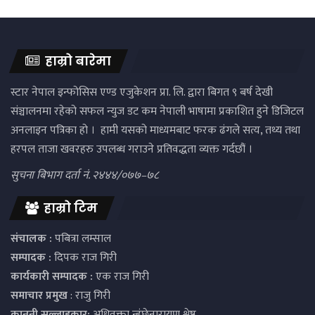
हाम्रो बारेमा
स्टार नेपाल इन्फोसिस एण्ड एजुकेशन प्रा. लि. द्वारा बिगत ९ बर्ष देखी
संञ्चालनमा रहेको सफल न्युज डट कम नेपाली भाषामा प्रकाशित हुने डिजिटल
अनलाइन पत्रिका हो । हामी यसको माध्यमबाट फरक ढंगले सत्य, तथ्य तथा
हरपल ताजा खवरहरु उपलब्ध गराउने प्रतिवद्धता व्यक्त गर्दछौं ।
सुचना बिभाग दर्ता नं. २४४४/०७७–७८
हाम्रो टिम
संचालक :
पबित्रा लम्साल
सम्पादक :
दिपक राज गिरी
कार्यकारी सम्पादक :
एक राज गिरी
समाचार प्रमुख
: राजु गिरी
कानुनी सल्लाहकार:
अधिवक्ता न्हुंछेनारायण श्रेष्ठ