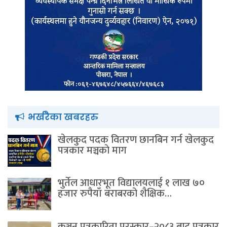
भर्खरैका खबरहरु
खेलकुद पदक वितरण छानबिन गर्न खेलकुद
पत्रकार मञ्चकाे माग
भुर्तेल आधारभूत विद्यालयलाई १ लाख ७०
हजार रुपैयाँ बराबरको शैक्षिक…
कञ्चन पत्रकारिता पुरस्कार–२०८३ बाट पत्रकार