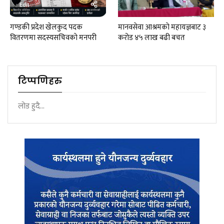
गण्डकी प्रदेश खेलकुद पदक
मानवसेवा आश्रमकाे‌ महायज्ञबाट ३
वितरणमा सदस्यसचिवकाे मनपरी
करोड ४५ लाख बढी बचत
टिप्पणिहरु
लोड हुदै...