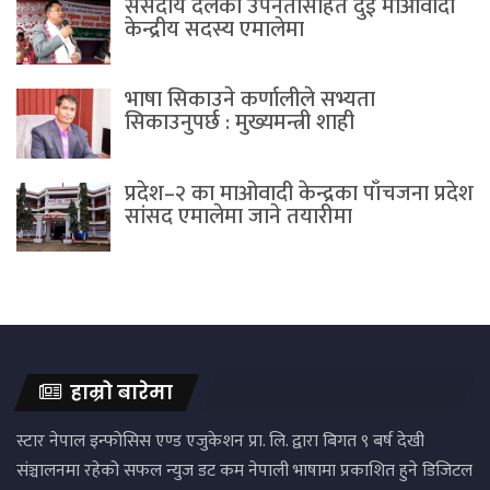
संसदीय दलका उपनेतासहित दुई माओवादी
केन्द्रीय सदस्य एमालेमा
भाषा सिकाउने कर्णालीले सभ्यता
सिकाउनुपर्छ : मुख्यमन्त्री शाही
प्रदेश–२ का माओवादी केन्द्रका पाँचजना प्रदेश
सांसद एमालेमा जाने तयारीमा
हाम्रो बारेमा
स्टार नेपाल इन्फोसिस एण्ड एजुकेशन प्रा. लि. द्वारा बिगत ९ बर्ष देखी
संञ्चालनमा रहेको सफल न्युज डट कम नेपाली भाषामा प्रकाशित हुने डिजिटल