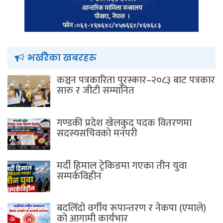
भर्खरैका खबरहरु
कञ्चन पत्रकारिता पुरस्कार–२०८३ बाट पत्रकार
सारु र जीटी सम्मानित
गण्डकी प्रदेश खेलकुद पदक वितरणमा
सदस्यसचिवकाे मनपरी
मर्दी हिमाल ट्रेकिङमा गएका तीन युवा
सम्पर्कविहीन
बदलिँदो वर्गीय रूपान्तरण र नेकपा (एमाले)
को आगामी कार्यभार