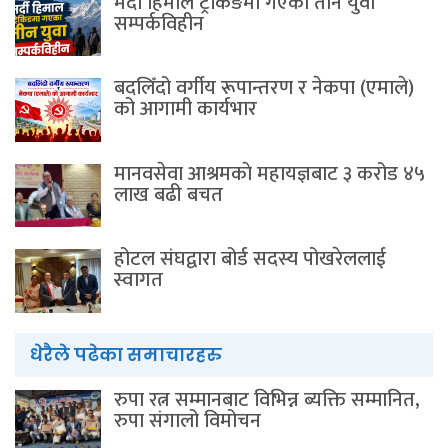
मर्दी हिमाल ट्रेकिङमा गएका तीन युवा
सम्पर्कविहीन
बदलिँदो वर्गीय रूपान्तरण र नेकपा (एमाले)
को आगामी कार्यभार
मानवसेवा आश्रमकाे‌ महायज्ञबाट ३ करोड ४५
लाख बढी बचत
होटल संघद्वारा बोर्ड सदस्य पोखरेललाई
स्वागत
धेरैले पढेका समाचारहरु
रुपा रत्न सम्मानबाट विभिन्न ब्यक्ति सम्मानित,
रुपा संगालो विमोचन