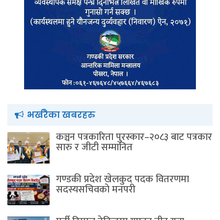
भर्खरैका खबरहरु
कञ्चन पत्रकारिता पुरस्कार–२०८३ बाट पत्रकार
सारु र जीटी सम्मानित
गण्डकी प्रदेश खेलकुद पदक वितरणमा
सदस्यसचिवकाे मनपरी