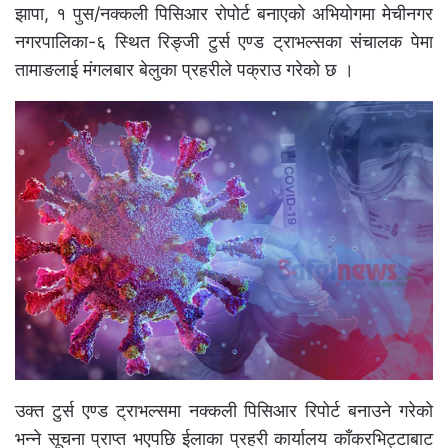
झापा, १ पुस/नक्कली पिसिआर रोपोर्ट बनाएको अभियोगमा मेचीनगर
नगरपालिका-६ स्थित रिङ्जी टुर्स एण्ड ट्राभल्सका संचालक पेमा
तामाङलाई मंगलबार बेलुका प्रहरीले पक्राउ गरेको छ ।
उक्त टुर्स एण्ड ट्राभल्समा नक्कली पिसिआर रिपोर्ट बनाउने गरेको
भन्ने सूचना प्राप्त भएपछि ईलाका प्रहरी कार्यालय काँकरभिट्टाबाट