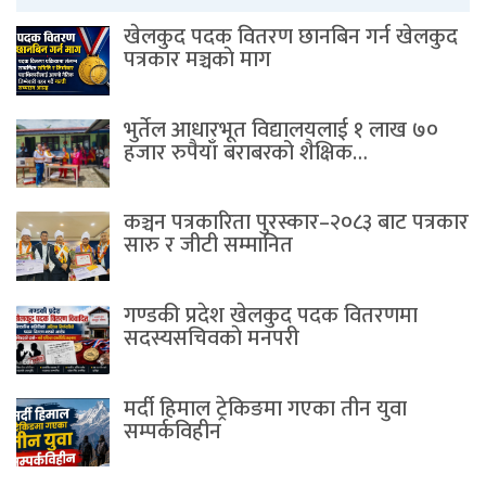
खेलकुद पदक वितरण छानबिन गर्न खेलकुद
पत्रकार मञ्चकाे माग
भुर्तेल आधारभूत विद्यालयलाई १ लाख ७०
हजार रुपैयाँ बराबरको शैक्षिक…
कञ्चन पत्रकारिता पुरस्कार–२०८३ बाट पत्रकार
सारु र जीटी सम्मानित
गण्डकी प्रदेश खेलकुद पदक वितरणमा
सदस्यसचिवकाे मनपरी
मर्दी हिमाल ट्रेकिङमा गएका तीन युवा
सम्पर्कविहीन