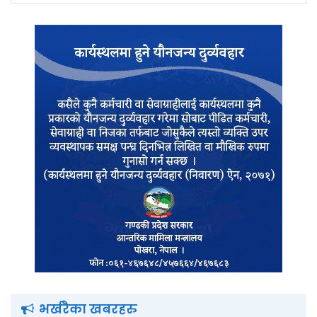
भर्खरैका खबरहरु