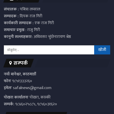
संचालक :
पबित्रा लम्साल
सम्पादक :
दिपक राज गिरी
कार्यकारी सम्पादक :
एक राज गिरी
समाचार प्रमुख
: राजु गिरी
कानुनी सल्लाहकार:
अधिवक्ता न्हुंछेनारायण श्रेष्ठ
सम्पर्क
नयाँ बानेश्वर, काठमाडौं
फोनः
९८५१३३३२६०
इमेलः
safalnews@gmail.com
पाेखरा कार्यालयः
पोखरा, कास्की
सम्पर्क:
९८४६०२५८८५, ९८५६०३१६२०