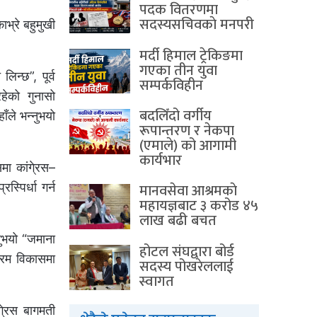
पदक वितरणमा
सदस्यसचिवकाे मनपरी
भ्रे बहुमुखी
मर्दी हिमाल ट्रेकिङमा
गएका तीन युवा
िन्छ”, पूर्व
सम्पर्कविहीन
हेको गुनासो
बदलिँदो वर्गीय
ाँले भन्नुभयो
रूपान्तरण र नेकपा
(एमाले) को आगामी
कार्यभार
मा कांगे्रस–
मानवसेवा आश्रमकाे‌
स्पिर्धा गर्न
महायज्ञबाट ३ करोड ४५
लाख बढी बचत
्नुभयो “जमाना
होटल संघद्वारा बोर्ड
क्रम विकासमा
सदस्य पोखरेललाई
स्वागत
गे्रस बागमती