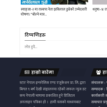
स्याङ्जा-२ मा रास्वपा नेता झविलाल डुम्रेको उम्मेदवारी
धनुषा–४: 
घोषणा: “बोल्ने मात्र…
टिप्पणिहरु
लोड हुदै...
हाम्रो बारेमा
हा
स्टार नेपाल इन्फोसिस एण्ड एजुकेशन प्रा. लि. द्वारा
संचालक :
प
बिगत ९ बर्ष देखी संञ्चालनमा रहेको सफल न्युज डट
सम्पादक :
द
कम नेपाली भाषामा प्रकाशित हुने डिजिटल
कार्यकारी 
अनलाइन पत्रिका हो । हामी यसको माध्यमबाट
समाचार प्र