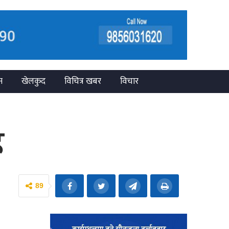
न
खेलकुद
विचित्र खबर
विचार
ह
89