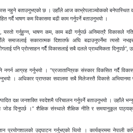
विकास नहुने बताउनुभएको छ । उहाँले आज काभ्रेपलाञ्चोकको बनेपास्थित का
साहित गर्दै भाषण कम विकासमा बढी काम गर्नुपर्ने बताउनुभयो ।
्तो गर्नुहुन्न, भाषण कम, काम बढी गर्नुपर्छ अनिमात्रै विकासले गति ल
ाँले समाजलाई सकारात्मक दिशातर्फ अघि बढाउनुपर्नेमा त्यसो नभइर
्योगलाई पनि प्रोत्साहन गर्दैै विकासलाई सबै दलले प्राथमिकता दिनुपर्छ”, उह
नगर्न आग्रह गर्नुभयो । “प्रजातान्त्रिक संस्कार विकसित गर्दै विकास
 भन्नुभयो । अधिकार प्राप्तका सवालमा सबै मिलेजस्तै विकासे अभियानमा प्र
मा उत्पादित दक्ष जनशक्ति स्वदेशमै परिचालन गर्नुपर्ने बताउनुभयो । उहाँले भन
ा जोड दिनुपर्छ ।” शैक्षिक संस्थाले शैक्षिक नीति र समयानुकूल पाठ्य
ञान प्रयोगशालको उद्घाटन गर्नुभएको थियो । कार्यक्रममा नेपाली कां