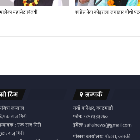
एमालेका महासेठ विजयी
कांग्रेस नेता कोइराला लगातार चौथो प
म्रो टिम
सम्पर्क
बित्रा लम्साल
नयाँ बानेश्वर, काठमाडौं
िपक राज गिरी
फोनः
९८५१३३३२६०
सम्पादक :
एक राज गिरी
इमेलः
safalnews@gmail.com
मुख
: राजु गिरी
पाेखरा कार्यालयः
पोखरा, कास्की