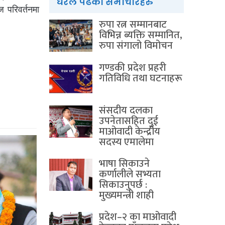
धेरैले पढेका समाचारहरु
ज परिवर्तनमा
रुपा रत्न सम्मानबाट
विभिन्न ब्यक्ति सम्मानित,
रुपा संगालो विमोचन
गण्डकी प्रदेश प्रहरी
गतिविधि तथा घटनाहरू
संसदीय दलका
उपनेतासहित दुई
माओवादी केन्द्रीय
सदस्य एमालेमा
भाषा सिकाउने
कर्णालीले सभ्यता
सिकाउनुपर्छ :
मुख्यमन्त्री शाही
प्रदेश–२ का माओवादी