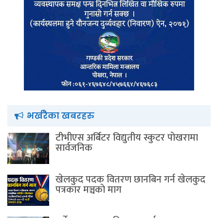
भर्खरैका खबरहरु
टीभीएस अर्बिटर विद्युतीय स्कुटर पाेखरामा
सार्वजनिक
खेलकुद पदक वितरण छानबिन गर्न खेलकुद
पत्रकार मञ्चकाे माग