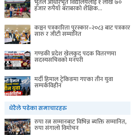
भुर्तेल आधारभूत विद्यालयलाई १ लाख ७०
हजार रुपैयाँ बराबरको शैक्षिक…
कञ्चन पत्रकारिता पुरस्कार–२०८३ बाट पत्रकार
सारु र जीटी सम्मानित
गण्डकी प्रदेश खेलकुद पदक वितरणमा
सदस्यसचिवकाे मनपरी
मर्दी हिमाल ट्रेकिङमा गएका तीन युवा
सम्पर्कविहीन
धेरैले पढेका समाचारहरु
रुपा रत्न सम्मानबाट विभिन्न ब्यक्ति सम्मानित,
रुपा संगालो विमोचन