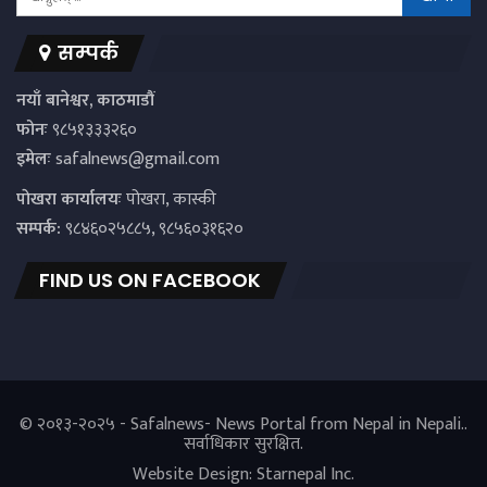
सम्पर्क
नयाँ बानेश्वर, काठमाडौं
फोनः
९८५१३३३२६०
इमेलः
safalnews@gmail.com
पाेखरा कार्यालयः
पोखरा, कास्की
सम्पर्क:
९८४६०२५८८५, ९८५६०३१६२०
FIND US ON FACEBOOK
© २०१३-२०२५ - Safalnews- News Portal from Nepal in Nepali..
सर्वाधिकार सुरक्षित.
Website Design:
Starnepal Inc.