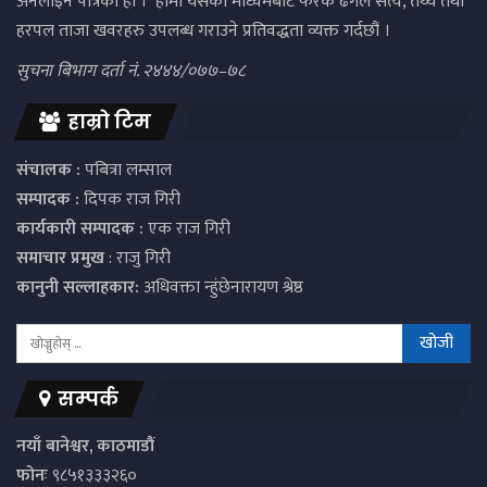
अनलाइन पत्रिका हो । हामी यसको माध्यमबाट फरक ढंगले सत्य, तथ्य तथा
हरपल ताजा खवरहरु उपलब्ध गराउने प्रतिवद्धता व्यक्त गर्दछौं ।
सुचना बिभाग दर्ता नं. २४४४/०७७–७८
हाम्रो टिम
संचालक :
पबित्रा लम्साल
सम्पादक :
दिपक राज गिरी
कार्यकारी सम्पादक :
एक राज गिरी
समाचार प्रमुख
: राजु गिरी
कानुनी सल्लाहकार:
अधिवक्ता न्हुंछेनारायण श्रेष्ठ
सम्पर्क
नयाँ बानेश्वर, काठमाडौं
फोनः
९८५१३३३२६०