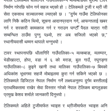
नेपाल टेलिकमले धौलागिरि गाउँपालिका–५ मल्कबाङको धुरीमा टावर
निर्माण गरेपछि फोन गर्न सहज भएको हो । टेलिकमले टुजी र थ्री जी
सेवा एकसाथ सञ्चालनमा ल्याएको छ । “दुर्गम गाउँमा टेलिफोनका
लागि निकै कठिन थियो, सूचना आदानप्रदान गर्न, आफन्तलाई खबर
गर्न र सरकारी कामकाज गर्न र गराउन घण्टौँ पैदल यात्रा गरी
सम्बन्धित ठाउँमा पुग्नु पथ्र्यो, तर अब सजिलो भएको छ,”
स्थानीयवासी थम्मन थापाले भन्नुभयो ।
टावर स्थापनापछि धौलागिरि गाउँपालिका–५ मल्कबाङ, मलम्पार,
भेडीखाल्टा, होपा, वडा नं ६ को मराङ, बुल गाउँ, रघुगङ्गा
गाउँपालिका–८ कुइने खानी तथा मालिका गाउँपालिका–७ बिमको
अधिकांश भूभागमा सहजै मोबाइलमा कुरा गर्न सकिने भएको छ ।
टेलिकमले डिजिटल नेपाल निर्माण गर्ने लक्ष्यअनुरुप दुर्गम बस्तीलाई
प्राथमिकतामा राखेर सेवा विस्तार गरेको नेपाल टेलिकम बागलुङका
प्रमुख केशव शर्माले जानकारी दिनुभयो ।
टेलिकमले अहिले टुजीमार्फत भ्वाइस र थ्रीजीमार्फत भ्वाइस अनि