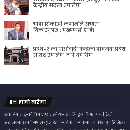
केन्द्रीय सदस्य एमालेमा
भाषा सिकाउने कर्णालीले सभ्यता
सिकाउनुपर्छ : मुख्यमन्त्री शाही
प्रदेश–२ का माओवादी केन्द्रका पाँचजना प्रदेश
सांसद एमालेमा जाने तयारीमा
हाम्रो बारेमा
स्टार नेपाल इन्फोसिस एण्ड एजुकेशन प्रा. लि. द्वारा बिगत ९ बर्ष देखी
संञ्चालनमा रहेको सफल न्युज डट कम नेपाली भाषामा प्रकाशित हुने डिजिटल