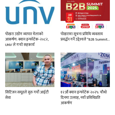
पोखरा उद्योग व्यापार मेलाको
पोखरामा सूचना प्रविधि व्यवसाय
आकर्षण: क्यान इन्फोटेक-२०८२,
प्रवर्द्धन गर्ने उद्देश्यले “B2B Summit…
UNV ले गर्‍यो सहकार्य
सिटिजन समूहले सुरु गर्यो आईटी
१२औं क्यान इन्फोटेक २०२५: चौथो
सेवा
दिनमा उत्साह, नयाँ प्रविधिप्रति
आकर्षण