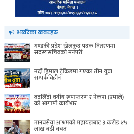
भर्खरैका खबरहरु
गण्डकी प्रदेश खेलकुद पदक वितरणमा
सदस्यसचिवकाे मनपरी
मर्दी हिमाल ट्रेकिङमा गएका तीन युवा
सम्पर्कविहीन
बदलिँदो वर्गीय रूपान्तरण र नेकपा (एमाले)
को आगामी कार्यभार
मानवसेवा आश्रमकाे‌ महायज्ञबाट ३ करोड ४५
लाख बढी बचत