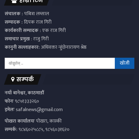
हाम्रो टिम
संचालक :
पबित्रा लम्साल
सम्पादक :
दिपक राज गिरी
कार्यकारी सम्पादक :
एक राज गिरी
समाचार प्रमुख
: राजु गिरी
कानुनी सल्लाहकार:
अधिवक्ता न्हुंछेनारायण श्रेष्ठ
सम्पर्क
नयाँ बानेश्वर, काठमाडौं
फोनः
९८५१३३३२६०
इमेलः
safalnews@gmail.com
पाेखरा कार्यालयः
पोखरा, कास्की
सम्पर्क:
९८४६०२५८८५, ९८५६०३१६२०