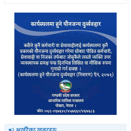
भर्खरैका खबरहरु