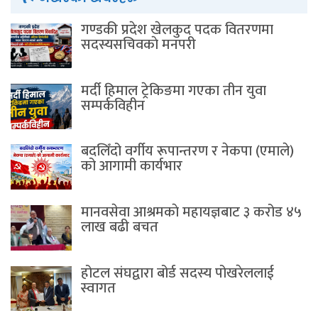
गण्डकी प्रदेश खेलकुद पदक वितरणमा
सदस्यसचिवकाे मनपरी
मर्दी हिमाल ट्रेकिङमा गएका तीन युवा
सम्पर्कविहीन
बदलिँदो वर्गीय रूपान्तरण र नेकपा (एमाले)
को आगामी कार्यभार
मानवसेवा आश्रमकाे‌ महायज्ञबाट ३ करोड ४५
लाख बढी बचत
होटल संघद्वारा बोर्ड सदस्य पोखरेललाई
स्वागत