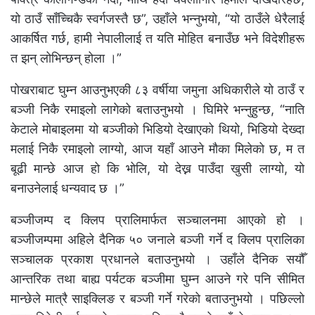
यो ठाउँ साँच्चिकै स्वर्गजस्तै छ”, उहाँले भन्नुभयो, “यो ठाउँले धेरैलाई
आकर्षित गर्छ, हामी नेपालीलाई त यति मोहित बनाउँछ भने विदेशीहरू
त झन् लोभिन्छन् होला ।”
पोखराबाट घुम्न आउनुभएकी ८३ वर्षीया जमुना अधिकारीले यो ठाउँ र
बञ्जी निकै रमाइलो लागेको बताउनुभयो । घिमिरे भन्नुहुन्छ, “नाति
केटाले मोबाइलमा यो बञ्जीको भिडियो देखाएको थियो, भिडियो देख्दा
मलाई निकै रमाइलो लाग्यो, आज यहाँ आउने मौका मिलेको छ, म त
बूढी मान्छे आज हो कि भोलि, यो देख्न पाउँदा खुसी लाग्यो, यो
बनाउनेलाई धन्यवाद छ ।”
बञ्जीजम्प द क्लिप प्रालिमार्फत सञ्चालनमा आएको हो ।
बञ्जीजम्पमा अहिले दैनिक ५० जनाले बञ्जी गर्ने द क्लिप प्रालिका
सञ्चालक प्रकाश प्रधानले बताउनुभयो । उहाँले दैनिक सयौँ
आन्तरिक तथा बाह्य पर्यटक बञ्जीमा घुम्न आउने गरे पनि सीमित
मान्छेले मात्रै साइक्लिङ र बञ्जी गर्ने गरेको बताउनुभयो । पछिल्लो