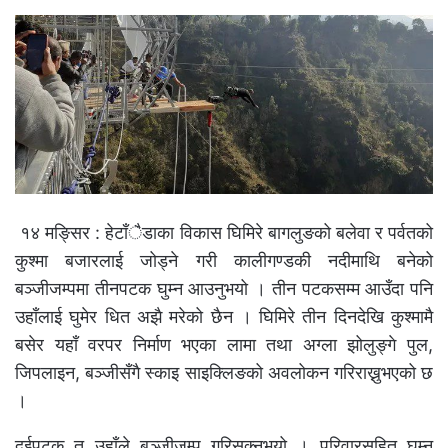
१४ मङ्सिर : हेटाँैडाका विकास घिमिरे बागलुङको बलेवा र पर्वतको
कुश्मा बजारलाई जोड्ने गरी कालीगण्डकी नदीमाथि बनेको
बञ्जीजम्पमा तीनपटक घुम्न आउनुभयो । तीन पटकसम्म आउँदा पनि
उहाँलाई घुमेर धित अझै मरेको छैन । घिमिरे तीन दिनदेखि कुश्मामै
बसेर यहाँ वरपर निर्माण भएका लामा तथा अग्ला झोलुङ्गे पुल,
जिपलाइन, बञ्जीसँगै स्काइ साइक्लिङको अवलोकन गरिराख्नुभएको छ
।
दुईपटक त उहाँले बञ्जीजम्प गरिसक्नुभयो । परिवारसहित घुम्न