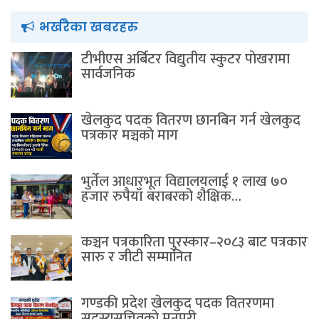
भर्खरैका खबरहरु
टीभीएस अर्बिटर विद्युतीय स्कुटर पाेखरामा
सार्वजनिक
खेलकुद पदक वितरण छानबिन गर्न खेलकुद
पत्रकार मञ्चकाे माग
भुर्तेल आधारभूत विद्यालयलाई १ लाख ७०
हजार रुपैयाँ बराबरको शैक्षिक…
कञ्चन पत्रकारिता पुरस्कार–२०८३ बाट पत्रकार
सारु र जीटी सम्मानित
गण्डकी प्रदेश खेलकुद पदक वितरणमा
सदस्यसचिवकाे मनपरी