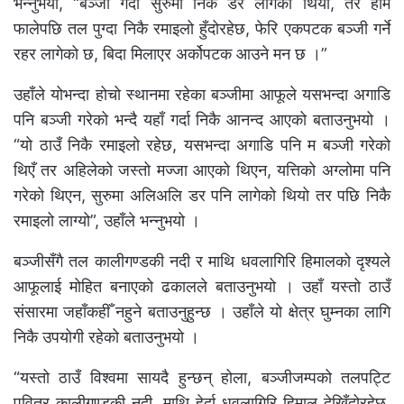
भन्नुभयो, “बञ्जी गर्दा सुरुमा निकै डर लागेको थियो, तर हाम
फालेपछि तल पुग्दा निकै रमाइलो हुँदोरहेछ, फेरि एकपटक बञ्जी गर्ने
रहर लागेको छ, बिदा मिलाएर अर्कोपटक आउने मन छ ।”
उहाँले योभन्दा होचो स्थानमा रहेका बञ्जीमा आफूले यसभन्दा अगाडि
पनि बञ्जी गरेको भन्दै यहाँ गर्दा निकै आनन्द आएको बताउनुभयो ।
“यो ठाउँ निकै रमाइलो रहेछ, यसभन्दा अगाडि पनि म बञ्जी गरेको
थिएँ तर अहिलेको जस्तो मज्जा आएको थिएन, यत्तिको अग्लोमा पनि
गरेको थिएन, सुरुमा अलिअलि डर पनि लागेको थियो तर पछि निकै
रमाइलो लाग्यो”, उहाँले भन्नुभयो ।
बञ्जीसँगै तल कालीगण्डकी नदी र माथि धवलागिरि हिमालको दृश्यले
आफूलाई मोहित बनाएको ढकालले बताउनुभयो । उहाँ यस्तो ठाउँ
संसारमा जहाँकहीँ नहुने बताउनुहुन्छ । उहाँले यो क्षेत्र घुम्नका लागि
निकै उपयोगी रहेको बताउनुभयो ।
“यस्तो ठाउँ विश्वमा सायदै हुन्छन् होला, बञ्जीजम्पको तलपट्टि
पवित्र कालीगण्डकी नदी, माथि हेर्दा धवलागिरि हिमाल देखिँदोरहेछ,