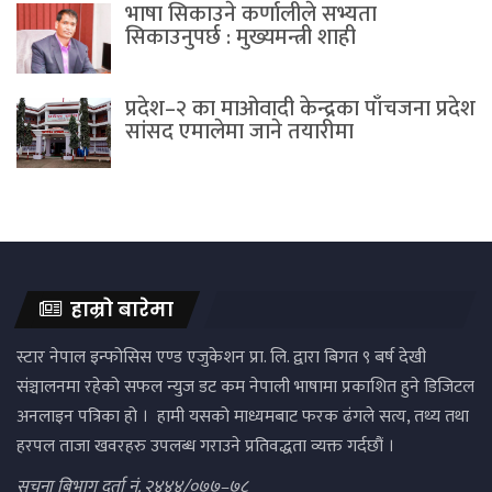
भाषा सिकाउने कर्णालीले सभ्यता
सिकाउनुपर्छ : मुख्यमन्त्री शाही
प्रदेश–२ का माओवादी केन्द्रका पाँचजना प्रदेश
सांसद एमालेमा जाने तयारीमा
हाम्रो बारेमा
स्टार नेपाल इन्फोसिस एण्ड एजुकेशन प्रा. लि. द्वारा बिगत ९ बर्ष देखी
संञ्चालनमा रहेको सफल न्युज डट कम नेपाली भाषामा प्रकाशित हुने डिजिटल
अनलाइन पत्रिका हो । हामी यसको माध्यमबाट फरक ढंगले सत्य, तथ्य तथा
हरपल ताजा खवरहरु उपलब्ध गराउने प्रतिवद्धता व्यक्त गर्दछौं ।
सुचना बिभाग दर्ता नं. २४४४/०७७–७८