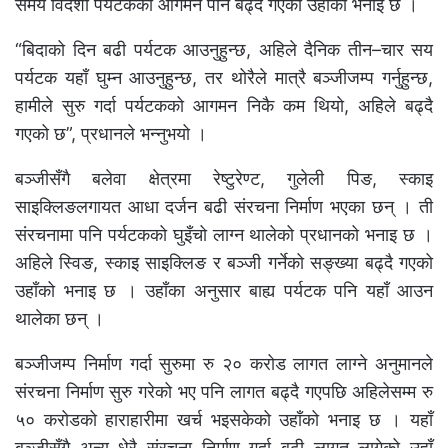
समय विदेशी पर्यटकको आगमन पनि बढ्दै गएको उहाँको भनाइ छ ।
“बिदाको दिन बढी पर्यटक आउनुहुन्छ, अहिले दैनिक तीन–चार सय
पर्यटक यहाँ घुम्न आउनुहुन्छ, तर थोरैले मात्रै बञ्जीजम्प गर्नुहुन्छ,
हामीले सुरु गर्दा पर्यटकको आगमन निकै कम थियो, अहिले बढ्दै
गएको छ”, प्रधानले भन्नुभयो ।
बञ्जीसँगै बलेवा क्षेत्रमा रेष्टुरेण्ट, गुलेली पिङ, स्काइ
साइक्लिङलगायत आधा दर्जन बढी संरचना निर्माण भएका छन् । ती
संरचनामा पनि पर्यटकको घुइँचो लाग्न थालेको प्रधानको भनाइ छ ।
अहिले स्विङ, स्काइ साइक्लिङ र बञ्जी गर्नेको सङ्ख्या बढ्दै गएको
उहाँको भनाइ छ । उहाँका अनुसार बाह्य पर्यटक पनि यहाँ आउन
थालेका छन् ।
बञ्जीजम्प निर्माण गर्दा सुरुमा रु २० करोड लागत लाग्ने अनुमानले
संरचना निर्माण सुरु गरेको भए पनि लागत बढ्दै गएपछि अहिलेसम्म रु
५० करोडको हाराहारीमा खर्च भइसकेको उहाँको भनाइ छ । यहाँ
बञ्जीसँगै अन्य धेरै संरचना निर्माण गर्दा बढी लागत लागेको उहाँ