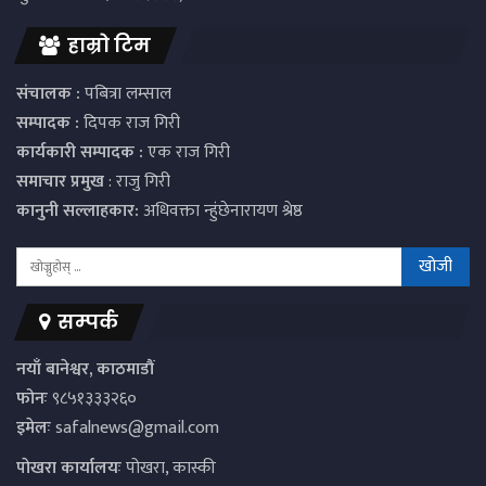
हाम्रो टिम
संचालक :
पबित्रा लम्साल
सम्पादक :
दिपक राज गिरी
कार्यकारी सम्पादक :
एक राज गिरी
समाचार प्रमुख
: राजु गिरी
कानुनी सल्लाहकार:
अधिवक्ता न्हुंछेनारायण श्रेष्ठ
सम्पर्क
नयाँ बानेश्वर, काठमाडौं
फोनः
९८५१३३३२६०
इमेलः
safalnews@gmail.com
पाेखरा कार्यालयः
पोखरा, कास्की