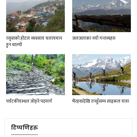
रसुवाको होटल व्यवसाय चलायमान
जलजलाका नयाँ गन्तव्यहरु
हुन थाल्यो
पर्यटकीयस्थल जोड्ने पदमार्ग
भैरहवादेखि तनहुँसम्म साइकल यात्रा
टिप्पणिहरु