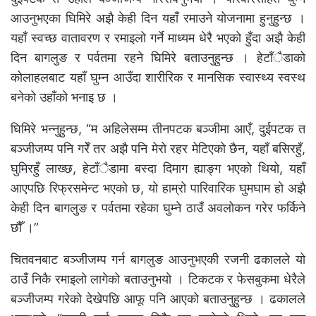
आउनुभएका घिमिरे अझै केही दिन यहाँ रमाउने योजनामा हुनुहुन्छ ।
यहाँ स्वच्छ वातावरण र रमाइलो गर्ने माध्यम धेरै भएको हुँदा अझै केही
दिन बागलुङ र पर्वतमा रहने घिमिरे बताउनुहुन्छ । हेटाँैडाको
कोलाहलबाट यहाँ घुम्न आउँदा शारीरिक र मानसिक स्वास्थ्य स्वस्थ
बनेको उहाँको भनाइ छ ।
घिमिरे भन्नुहुन्छ, “म अहिलेसम्म तीनपटक बञ्जीमा आएँ, दुईपटक त
बञ्जीजम्प पनि गरेँ तर अझै पनि मेरो रहर मेटिएको छैन, यहाँ बसिरहुँ,
घुमिरहुँ लाख्छ, हेटाँैडामा बस्दा दिमाग ह्याङ्ग भएको थियो, यहाँ
आएपछि रिफ्रसमेन्ट भएको छ, यो हाम्रो पारिवारिक घुमघाम हो अझै
केही दिन बागलुङ र पर्वतमा रहेका घुम्ने ठाउँ अवलोकन गरेर फर्किने
छौँ ।”
चितवनबाट बञ्जीजम्प गर्न बागलुङ आउनुभएकी रजनी ढकालले यो
ठाउँ निकै रमाइलो लागेको बताउनुभयो । टिकटक र फेसबुकमा धेरैले
बञ्जीजम्प गरेको देखेपछि आफू पनि आएको बताउनुहुन्छ । ढकालले