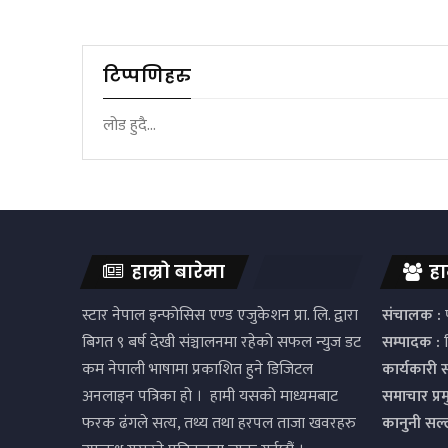
टिप्पणिहरु
लोड हुदै...
हाम्रो बारेमा
हा
स्टार नेपाल इन्फोसिस एण्ड एजुकेशन प्रा. लि. द्वारा
संचालक :
प
बिगत ९ बर्ष देखी संञ्चालनमा रहेको सफल न्युज डट
सम्पादक :
द
कम नेपाली भाषामा प्रकाशित हुने डिजिटल
कार्यकारी 
अनलाइन पत्रिका हो । हामी यसको माध्यमबाट
समाचार प्र
फरक ढंगले सत्य, तथ्य तथा हरपल ताजा खवरहरु
कानुनी सल