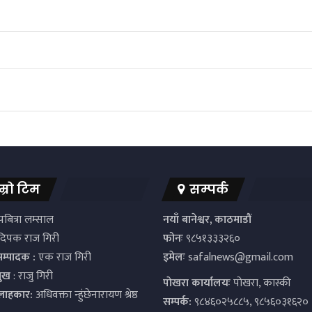
म्रो टिम
सम्पर्क
बित्रा लम्साल
नयाँ बानेश्वर, काठमाडौं
िपक राज गिरी
फोनः
९८५१३३३२६०
सम्पादक :
एक राज गिरी
इमेलः
safalnews@gmail.com
मुख
: राजु गिरी
पाेखरा कार्यालयः
पोखरा, कास्की
्लाहकार:
अधिवक्ता न्हुंछेनारायण श्रेष्ठ
सम्पर्क:
९८४६०२५८८५, ९८५६०३१६२०