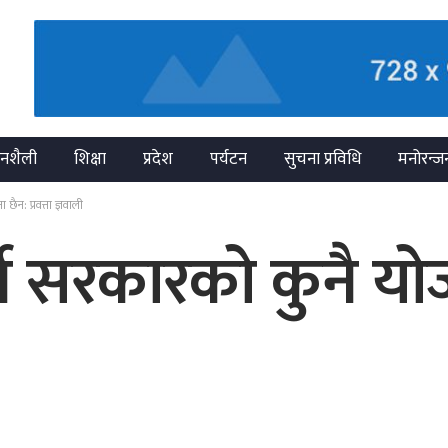
नशैली
शिक्षा
प्रदेश
पर्यटन
सुचना प्रविधि
मनोरन्ज
 छैन: प्रवत्ता ज्ञवाली
र्ने सरकारको कुनै योज