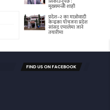
सिकाउनुपर्छ :
मुख्यमन्त्री शाही
प्रदेश–२ का माओवादी
केन्द्रका पाँचजना प्रदेश
सांसद एमालेमा जाने
तयारीमा
FIND US ON FACEBOOK