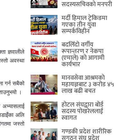
सदस्यसचिवकाे मनपरी
मर्दी हिमाल ट्रेकिङमा
गएका तीन युवा
सम्पर्कविहीन
बदलिँदो वर्गीय
रूपान्तरण र नेकपा
ता ज्ञवालीले
(एमाले) को आगामी
यस्तो अवस्था
कार्यभार
मानवसेवा आश्रमकाे‌
महायज्ञबाट ३ करोड ४५
ा गर्न सबैको
लाख बढी बचत
बताउनुभयो ।
होटल संघद्वारा बोर्ड
सल अभ्यासलाई
सदस्य पोखरेललाई
ो लडाइँका अलि
स्वागत
विगतमा जस्तो
गण्डकी प्रदेश शारीरिक
सुगठन संघ प्रदेश