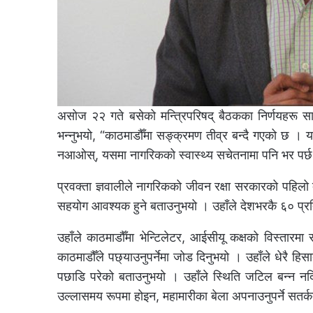
असोज २२ गते बसेको मन्त्रिपरिषद् बैठकका निर्णयहरू सा
भन्नुभयो, “काठमाडौँमा सङ्क्रमण तीव्र बन्दै गएको छ । यद्
नआओस्, यसमा नागरिकको स्वास्थ्य सचेतनामा पनि भर पर्
प्रवक्ता ज्ञवालीले नागरिकको जीवन रक्षा सरकारको पहिलो द
सहयोग आवश्यक हुने बताउनुभयो । उहाँले देशभरकै ६० प्रत
उहाँले काठमाडौँमा भेन्टिलेटर, आईसीयू कक्षको विस्तारम
काठमाडौँले पछ्याउनुपर्नेमा जोड दिनुभयो । उहाँले धेरै हिसा
पछाडि परेको बताउनुभयो । उहाँले स्थिति जटिल बन्न नदि
उल्लासमय रूपमा होइन, महामारीका बेला अपनाउनुपर्ने सतर्कता