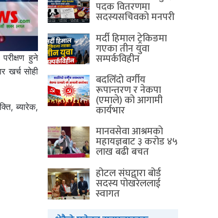
पदक वितरणमा
सदस्यसचिवकाे मनपरी
मर्दी हिमाल ट्रेकिङमा
गएका तीन युवा
सम्पर्कविहीन
परीक्षण हुने
ार खर्च सोही
बदलिँदो वर्गीय
रूपान्तरण र नेकपा
(एमाले) को आगामी
ति, ब्यारेक,
कार्यभार
मानवसेवा आश्रमकाे‌
महायज्ञबाट ३ करोड ४५
लाख बढी बचत
होटल संघद्वारा बोर्ड
सदस्य पोखरेललाई
स्वागत