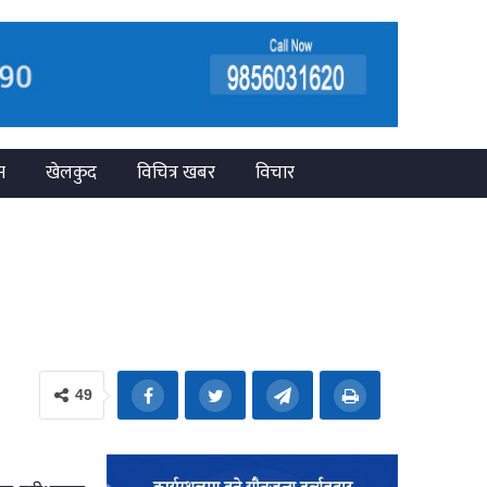
न
खेलकुद
विचित्र खबर
विचार
49