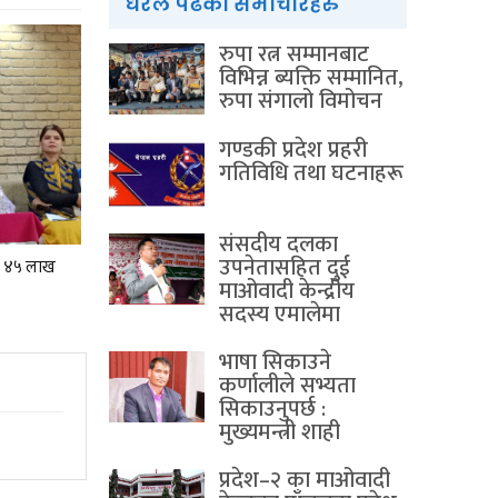
धेरैले पढेका समाचारहरु
रुपा रत्न सम्मानबाट
विभिन्न ब्यक्ति सम्मानित,
रुपा संगालो विमोचन
गण्डकी प्रदेश प्रहरी
गतिविधि तथा घटनाहरू
संसदीय दलका
उपनेतासहित दुई
ोड ४५ लाख
माओवादी केन्द्रीय
सदस्य एमालेमा
भाषा सिकाउने
कर्णालीले सभ्यता
सिकाउनुपर्छ :
मुख्यमन्त्री शाही
प्रदेश–२ का माओवादी