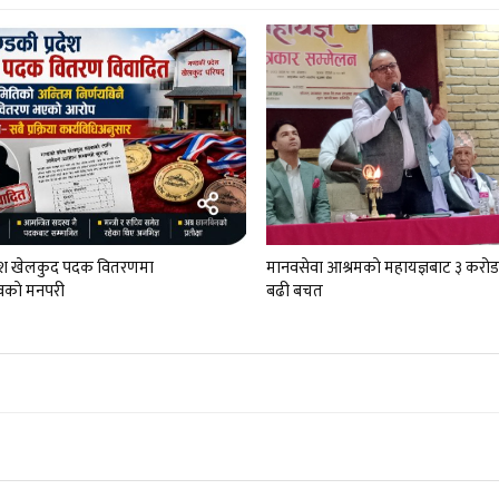
रदेश खेलकुद पदक वितरणमा
मानवसेवा आश्रमकाे‌ महायज्ञबाट ३ कर
काे मनपरी
बढी बचत