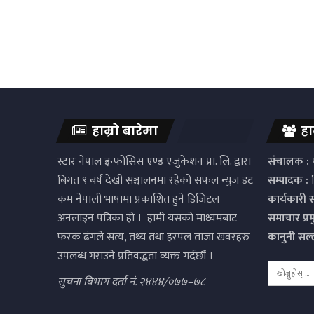
हाम्रो बारेमा
हा
स्टार नेपाल इन्फोसिस एण्ड एजुकेशन प्रा. लि. द्वारा
संचालक :
प
बिगत ९ बर्ष देखी संञ्चालनमा रहेको सफल न्युज डट
सम्पादक :
द
कम नेपाली भाषामा प्रकाशित हुने डिजिटल
कार्यकारी 
अनलाइन पत्रिका हो । हामी यसको माध्यमबाट
समाचार प्र
फरक ढंगले सत्य, तथ्य तथा हरपल ताजा खवरहरु
कानुनी सल
उपलब्ध गराउने प्रतिवद्धता व्यक्त गर्दछौं ।
सुचना बिभाग दर्ता नं. २४४४/०७७–७८