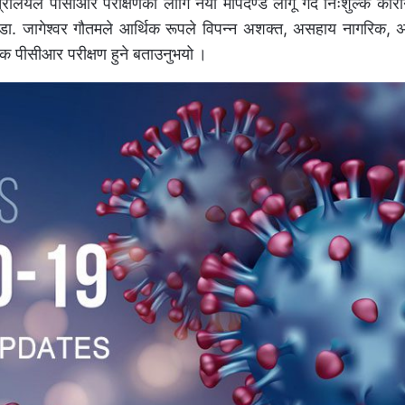
्रालयले पीसीआर परीक्षणका लागि नयाँ मापदण्ड लागू गर्दै निःशुल्क कोरो
्रा.डा. जागेश्वर गौतमले आर्थिक रूपले विपन्न अशक्त, असहाय नागरिक
्क पीसीआर परीक्षण हुने बताउनुभयो ।