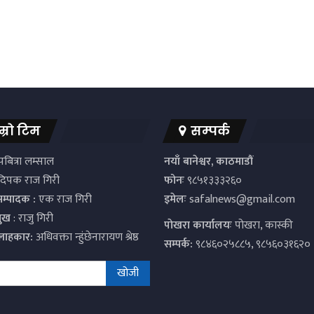
म्रो टिम
सम्पर्क
बित्रा लम्साल
नयाँ बानेश्वर, काठमाडौं
िपक राज गिरी
फोनः
९८५१३३३२६०
सम्पादक :
एक राज गिरी
इमेलः
safalnews@gmail.com
मुख
: राजु गिरी
पाेखरा कार्यालयः
पोखरा, कास्की
्लाहकार:
अधिवक्ता न्हुंछेनारायण श्रेष्ठ
सम्पर्क:
९८४६०२५८८५, ९८५६०३१६२०