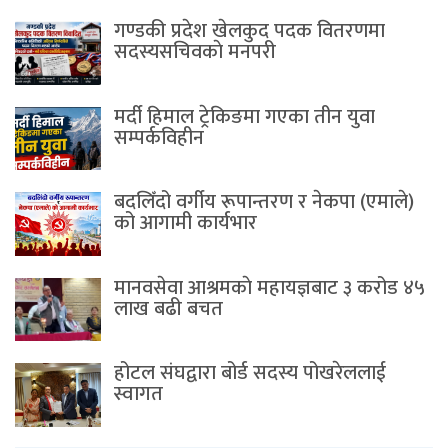
गण्डकी प्रदेश खेलकुद पदक वितरणमा
सदस्यसचिवकाे मनपरी
मर्दी हिमाल ट्रेकिङमा गएका तीन युवा
सम्पर्कविहीन
बदलिँदो वर्गीय रूपान्तरण र नेकपा (एमाले)
को आगामी कार्यभार
मानवसेवा आश्रमकाे‌ महायज्ञबाट ३ करोड ४५
लाख बढी बचत
होटल संघद्वारा बोर्ड सदस्य पोखरेललाई
स्वागत