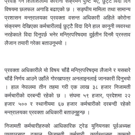
प्रवाह गर्ने शिलशिलामा कोरोना संक्रमण पुष्टि भए, छुट्टै विदा दिने
विषयमा छलफल अगाडि बढाएको छ । सङ्घीय मामिला तथा सामान्य
प्रशासन मन्त्रालयका प्रवक्ता वसन्त अधिकारी अहिले कोरोना
संक्रमण देखिएका कर्मचारीलाई छुट्टै विदा दिने हाल कानुनी व्यवस्था
नरहेकाले विदा दिनुपर्छ भनेर मन्त्रिपरिषदमा दुईतीन दिनमै प्रस्ताव
लैजान तयारी गरेका बताउनुभयो ।
प्रवक्ता अधिकारीले यो विषय चाँडै मन्त्रिपरिषद्मा लैजाने र यसबारे
चाँडै निर्णय आउने उहाँले गोरखापत्र अनलाइनलाई जानकारी दिनुभयो
। हाल नेपालमा तीन तहमा गरी एक लाख ३८ हजार निजामती
कर्मचारीको दरबन्दी रहेको छ । संघमा ५९ हजार, प्रदेशमा २२
हजार ५०० र स्थानीयमा ६७ हजार कर्मचारीको दरबन्दी रहेको
मन्त्रालयका प्रवक्ता अधिकारी बताउनुहुन्छ ।
निजामती कर्मचारीहरुको आधिकारिक ट्रेड युनियनका पूर्वअध्यक्ष
पुण्यप्रसाद ढकाल निजामती कर्मचारी कार्यस्थलमा कामको