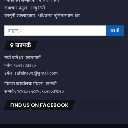
कार्यकारी सम्पादक :
एक राज गिरी
समाचार प्रमुख
: राजु गिरी
कानुनी सल्लाहकार:
अधिवक्ता न्हुंछेनारायण श्रेष्ठ
सम्पर्क
नयाँ बानेश्वर, काठमाडौं
फोनः
९८५१३३३२६०
इमेलः
safalnews@gmail.com
पाेखरा कार्यालयः
पोखरा, कास्की
सम्पर्क:
९८४६०२५८८५, ९८५६०३१६२०
FIND US ON FACEBOOK