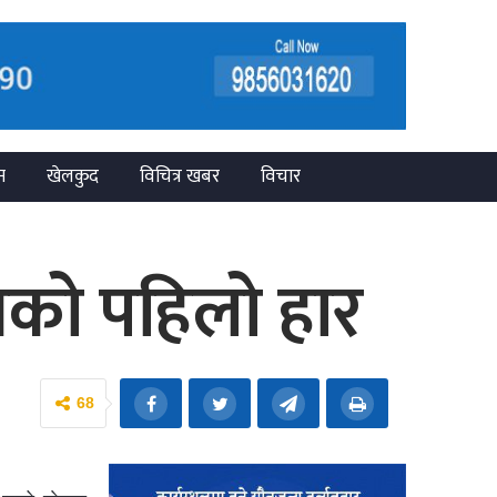
न
खेलकुद
विचित्र खबर
विचार
नको पहिलो हार
68