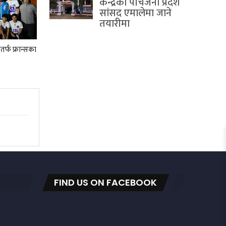
केन्द्रका पाँचजना प्रदेश
सांसद एमालेमा जाने
तयारीमा
र्फ फ्रान्सका
FIND US ON FACEBOOK