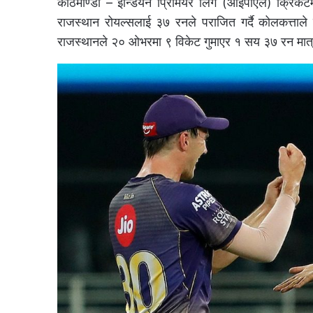
काठमाण्डाै – इन्डियन प्रिमियर लिग (आईपीएल) क्रिकेट
राजस्थान रोयल्सलाई ३७ रनले पराजित गर्दै कोलकत्ताल
राजस्थानले २० ओभरमा ९ विकेट गुमाएर १ सय ३७ रन मात