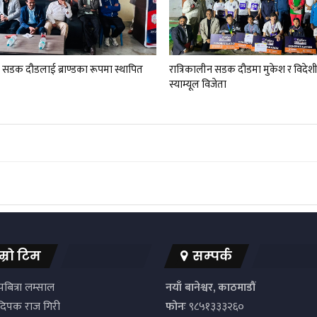
न सडक दौडलाई ब्राण्डका रूपमा स्थापित
रात्रिकालीन सडक दौडमा मुकेश र विदेशीत
स्याम्यूल विजेता
म्रो टिम
सम्पर्क
बित्रा लम्साल
नयाँ बानेश्वर, काठमाडौं
िपक राज गिरी
फोनः
९८५१३३३२६०