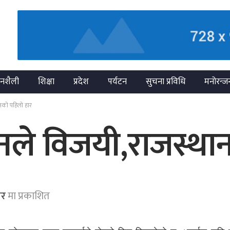
नशैली
शिक्षा
प्रदेश
पर्यटन
सुचना प्रविधि
मनोरन्ज
नको पहिलो हार
नले विजयी,राजस्था
ार
मा प्रकाशित