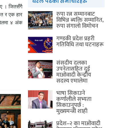
धेरैले पढेका समाचारहरु
ए । जितसँगै
रुपा रत्न सम्मानबाट
ित र एक हार
विभिन्न ब्यक्ति सम्मानित,
खेलमा ४ अंक
रुपा संगालो विमोचन
गण्डकी प्रदेश प्रहरी
गतिविधि तथा घटनाहरू
संसदीय दलका
उपनेतासहित दुई
माओवादी केन्द्रीय
सदस्य एमालेमा
भाषा सिकाउने
कर्णालीले सभ्यता
सिकाउनुपर्छ :
मुख्यमन्त्री शाही
प्रदेश–२ का माओवादी