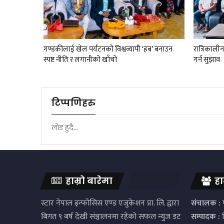
गण्डकीलाई खेल पर्यटनको विश्वव्यापी ‘हब’ बनाउन
रात्रिकाली
स्पष्ट नीति र लगानीको खाँचो
गर्न सुझाव
टिप्पणिहरु
लोड हुदै...
हाम्रो बारेमा
हा
स्टार नेपाल इन्फोसिस एण्ड एजुकेशन प्रा. लि. द्वारा
संचालक :
प
बिगत ९ बर्ष देखी संञ्चालनमा रहेको सफल न्युज डट
सम्पादक :
द