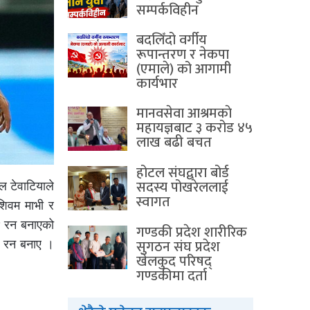
सम्पर्कविहीन
बदलिँदो वर्गीय
रूपान्तरण र नेकपा
(एमाले) को आगामी
कार्यभार
मानवसेवा आश्रमकाे‌
महायज्ञबाट ३ करोड ४५
लाख बढी बचत
होटल संघद्वारा बोर्ड
सदस्य पोखरेललाई
 टेवाटियाले
स्वागत
शिवम माभी र
४ रन बनाएको
गण्डकी प्रदेश शारीरिक
सुगठन संघ प्रदेश
५ रन बनाए ।
खेलकुद परिषद्
गण्डकीमा दर्ता