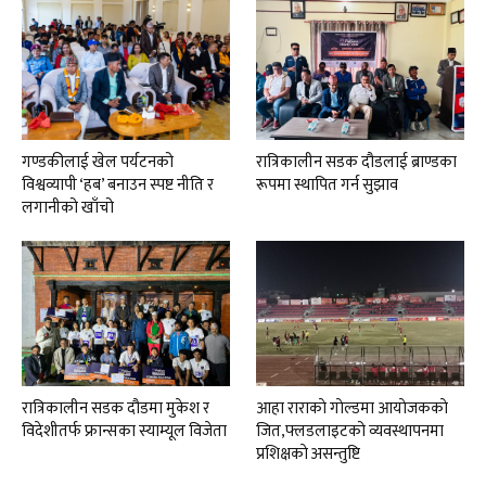
गण्डकीलाई खेल पर्यटनको
रात्रिकालीन सडक दौडलाई ब्राण्डका
विश्वव्यापी ‘हब’ बनाउन स्पष्ट नीति र
रूपमा स्थापित गर्न सुझाव
लगानीको खाँचो
रात्रिकालीन सडक दौडमा मुकेश र
आहा राराकाे गाेल्डमा आयाेजककाे
विदेशीतर्फ फ्रान्सका स्याम्यूल विजेता
जित,फ्लडलाइटको व्यवस्थापनमा
प्रशिक्षकाे असन्तुष्टि