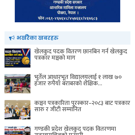
भर्खरैका खबरहरु
खेलकुद पदक वितरण छानबिन गर्न खेलकुद
पत्रकार मञ्चकाे माग
भुर्तेल आधारभूत विद्यालयलाई १ लाख ७०
हजार रुपैयाँ बराबरको शैक्षिक…
कञ्चन पत्रकारिता पुरस्कार–२०८३ बाट पत्रकार
सारु र जीटी सम्मानित
गण्डकी प्रदेश खेलकुद पदक वितरणमा