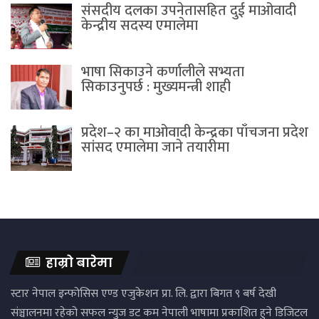
संसदीय दलका उपनेतासहित दुई माओवादी
केन्द्रीय सदस्य एमालेमा
भाषा सिकाउने कर्णालीले सभ्यता
सिकाउनुपर्छ : मुख्यमन्त्री शाही
प्रदेश–२ का माओवादी केन्द्रका पाँचजना प्रदेश
सांसद एमालेमा जाने तयारीमा
हाम्रो बारेमा
स्टार नेपाल इन्फोसिस एण्ड एजुकेशन प्रा. लि. द्वारा बिगत ९ बर्ष देखी
संञ्चालनमा रहेको सफल न्युज डट कम नेपाली भाषामा प्रकाशित हुने डिजिटल