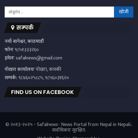
सम्पर्क
नयाँ बानेश्वर, काठमाडौं
फोनः
९८५१३३३२६०
इमेलः
safalnews@gmail.com
पाेखरा कार्यालयः
पोखरा, कास्की
सम्पर्क:
९८४६०२५८८५, ९८५६०३१६२०
FIND US ON FACEBOOK
© २०१३-२०२५ - Safalnews- News Portal from Nepal in Nepali..
सर्वाधिकार सुरक्षित.