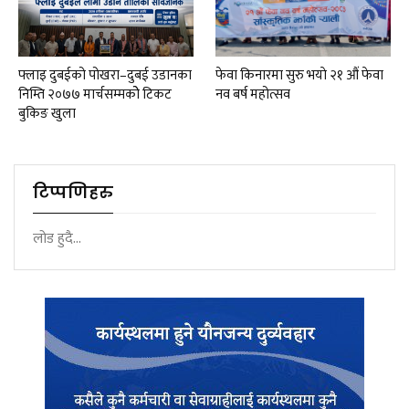
फ्लाइ दुबईको पोखरा–दुबई उडानका
फेवा किनारमा सुरु भयाे २१ औं फेवा
निम्ति २०७७ मार्चसम्मकोे टिकट
नव बर्ष महोत्सव
बुकिङ खुला
टिप्पणिहरु
लोड हुदै...