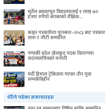
भुर्तेल आधारभूत विद्यालयलाई १ लाख ७०
हजार रुपैयाँ बराबरको शैक्षिक…
कञ्चन पत्रकारिता पुरस्कार–२०८३ बाट पत्रकार
सारु र जीटी सम्मानित
गण्डकी प्रदेश खेलकुद पदक वितरणमा
सदस्यसचिवकाे मनपरी
मर्दी हिमाल ट्रेकिङमा गएका तीन युवा
सम्पर्कविहीन
धेरैले पढेका समाचारहरु
रुपा रत्न सम्मानबाट विभिन्न ब्यक्ति सम्मानित,