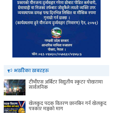
भर्खरैका खबरहरु
टीभीएस अर्बिटर विद्युतीय स्कुटर पाेखरामा
सार्वजनिक
खेलकुद पदक वितरण छानबिन गर्न खेलकुद
पत्रकार मञ्चकाे माग