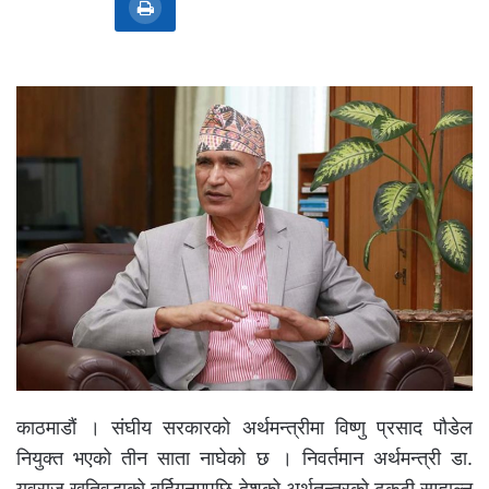
काठमाडौं । संघीय सरकारको अर्थमन्त्रीमा विष्णु प्रसाद पौडेल
नियुक्त भएको तीन साता नाघेको छ । निवर्तमान अर्थमन्त्री डा.
युवराज खतिवडाको बर्हिगनमपछि देशको अर्थतन्त्रको ढुकुटी सम्हाल्न