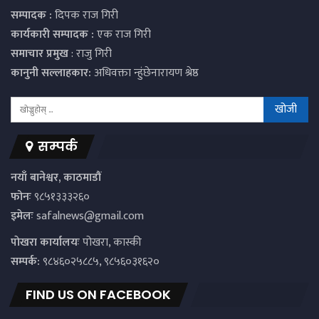
सम्पादक :
दिपक राज गिरी
कार्यकारी सम्पादक :
एक राज गिरी
समाचार प्रमुख
: राजु गिरी
कानुनी सल्लाहकार:
अधिवक्ता न्हुंछेनारायण श्रेष्ठ
सम्पर्क
नयाँ बानेश्वर, काठमाडौं
फोनः
९८५१३३३२६०
इमेलः
safalnews@gmail.com
पाेखरा कार्यालयः
पोखरा, कास्की
सम्पर्क:
९८४६०२५८८५, ९८५६०३१६२०
FIND US ON FACEBOOK