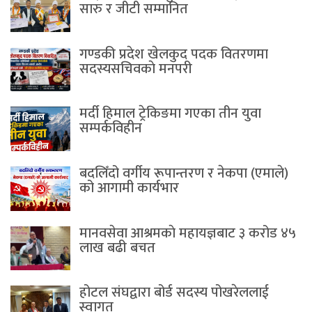
सारु र जीटी सम्मानित
गण्डकी प्रदेश खेलकुद पदक वितरणमा
सदस्यसचिवकाे मनपरी
मर्दी हिमाल ट्रेकिङमा गएका तीन युवा
सम्पर्कविहीन
बदलिँदो वर्गीय रूपान्तरण र नेकपा (एमाले)
को आगामी कार्यभार
मानवसेवा आश्रमकाे‌ महायज्ञबाट ३ करोड ४५
लाख बढी बचत
होटल संघद्वारा बोर्ड सदस्य पोखरेललाई
स्वागत