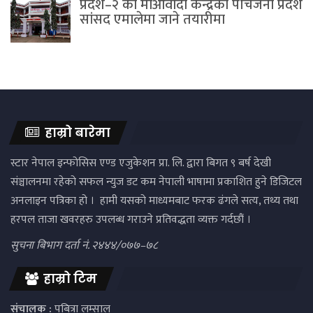
प्रदेश–२ का माओवादी केन्द्रका पाँचजना प्रदेश
सांसद एमालेमा जाने तयारीमा
हाम्रो बारेमा
स्टार नेपाल इन्फोसिस एण्ड एजुकेशन प्रा. लि. द्वारा बिगत ९ बर्ष देखी
संञ्चालनमा रहेको सफल न्युज डट कम नेपाली भाषामा प्रकाशित हुने डिजिटल
अनलाइन पत्रिका हो । हामी यसको माध्यमबाट फरक ढंगले सत्य, तथ्य तथा
हरपल ताजा खवरहरु उपलब्ध गराउने प्रतिवद्धता व्यक्त गर्दछौं ।
सुचना बिभाग दर्ता नं. २४४४/०७७–७८
हाम्रो टिम
संचालक :
पबित्रा लम्साल