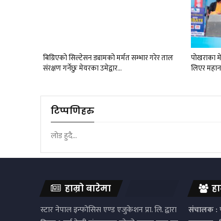
बिग्रिएको सिल्टेसन ड्यामको मर्मत सम्भार गरेर ताल
पोखराका मेय
संरक्षण गर्नेछुः मेयरका उमेद्वार…
लिएर महान
टिप्पणिहरु
लोड हुदै...
हाम्रो बारेमा
हा
स्टार नेपाल इन्फोसिस एण्ड एजुकेशन प्रा. लि. द्वारा
संचालक :
प