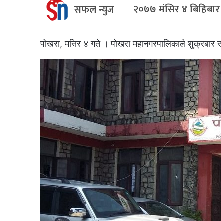
२०७७ मंसिर ४ बिहिबार
सफल न्युज
पोखरा, मसिर ४ गते । पोखरा महानगरपालिकाले शुक्रबार स