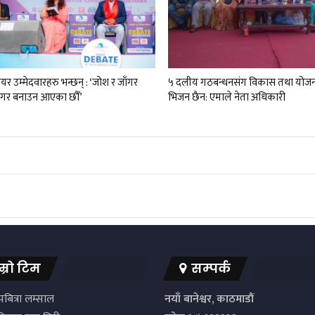
र उम्मेदवारहरु भन्छन् : ‘जोश र जाँगर
५ दलीय गठबन्धनसंग विकास तथा योजन
गर बनाउन आएका छौँ’
भिजन छैन: एमाले नेता अधिकारी
म्रो टिम
सम्पर्क
बित्रा लम्साल
नयाँ बानेश्वर, काठमाडौं