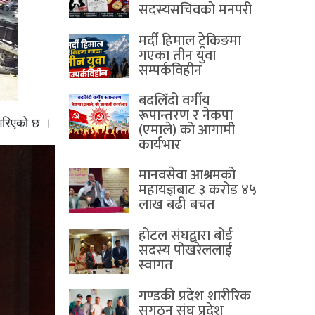
सदस्यसचिवकाे मनपरी
मर्दी हिमाल ट्रेकिङमा
गएका तीन युवा
सम्पर्कविहीन
बदलिँदो वर्गीय
रूपान्तरण र नेकपा
 गरिएको छ ।
(एमाले) को आगामी
कार्यभार
मानवसेवा आश्रमकाे‌
महायज्ञबाट ३ करोड ४५
लाख बढी बचत
होटल संघद्वारा बोर्ड
सदस्य पोखरेललाई
स्वागत
गण्डकी प्रदेश शारीरिक
सुगठन संघ प्रदेश