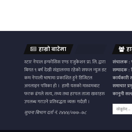
हाम्रो बारेमा
हा
स्टार नेपाल इन्फोसिस एण्ड एजुकेशन प्रा. लि. द्वारा
संचालक :
प
बिगत ९ बर्ष देखी संञ्चालनमा रहेको सफल न्युज डट
सम्पादक :
द
कम नेपाली भाषामा प्रकाशित हुने डिजिटल
कार्यकारी 
अनलाइन पत्रिका हो । हामी यसको माध्यमबाट
समाचार प्र
फरक ढंगले सत्य, तथ्य तथा हरपल ताजा खवरहरु
कानुनी सल
उपलब्ध गराउने प्रतिवद्धता व्यक्त गर्दछौं ।
सुचना बिभाग दर्ता नं. २४४४/०७७–७८