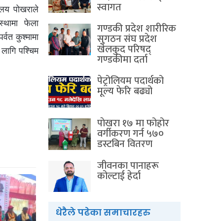
स्वागत
ालय पोखराले
वस्थामा फेला
गण्डकी प्रदेश शारीरिक
सुगठन संघ प्रदेश
वत कुश्मामा
खेलकुद परिषद्
 लागि पश्चिम
गण्डकीमा दर्ता
पेट्रोलियम पदार्थको
मूल्य फेरि बढ्यो
पाेखरा १७ मा फोहोर
वर्गीकरण गर्न ५७०
डस्टबिन वितरण
जीवनका पानाहरू
कोल्टाई हेर्दा
धेरैले पढेका समाचारहरु