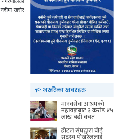
ी नगरपालिका
 नदीमा खसेर
भर्खरैका खबरहरु
मानवसेवा आश्रमकाे‌
महायज्ञबाट ३ करोड ४५
लाख बढी बचत
होटल संघद्वारा बोर्ड
सदस्य पोखरेललाई