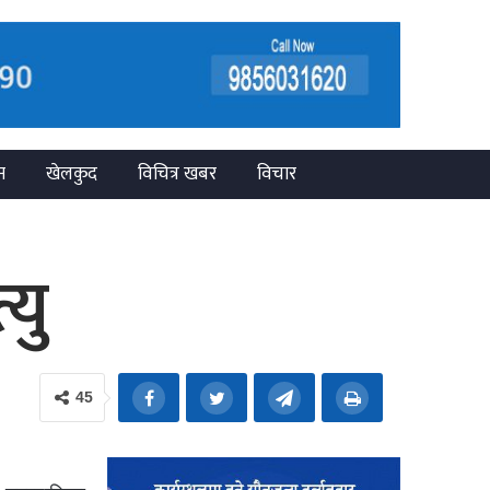
न
खेलकुद
विचित्र खबर
विचार
यु
45