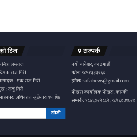
म्रो टिम
सम्पर्क
बित्रा लम्साल
नयाँ बानेश्वर, काठमाडौं
िपक राज गिरी
फोनः
९८५१३३३२६०
सम्पादक :
एक राज गिरी
इमेलः
safalnews@gmail.com
मुख
: राजु गिरी
पाेखरा कार्यालयः
पोखरा, कास्की
्लाहकार:
अधिवक्ता न्हुंछेनारायण श्रेष्ठ
सम्पर्क:
९८४६०२५८८५, ९८५६०३१६२०