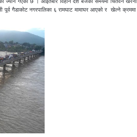
ाको ज्यान गएको छ । आइतबार विहान दश बजेको समयमा चितवन खैरेन
ी पूर्व गैडाकोट नगरपालिका ६ रामघाट मामाघर आएको र खेल्ने क्रममा