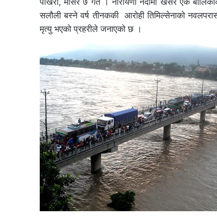
पोखरा, मंसिर ७ गते । नारायणी नदीमा खसेर एक बालिक
सलौली बस्ने वर्ष तीनककी आरोही तिमिल्सेनाको नवलपरास
मृत्यु भएको प्रहरीले जनाएको छ ।